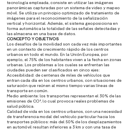
tecnología empleada, consiste en utilizar las imágenes
M
panorámicas capturadas por un sistema de video y mapeo
e
móvil. Se utiliza un principio optimizado de tratamiento de
p
imágenes para el reconocimiento de la señalización
vertical y horizontal. Además, el sistema geoposiciona en
l
forma automática la totalidad de las señales detectadas y
las almacena en una base de datos.
A
CONCEPTO Y OBJETIVOS
Los desafíos de la movilidad son cada vez más importantes
E
en un contexto de crecimiento rápido de los centros
urbanos en todo el mundo. En la Unión Europea, por
M
ejemplo, el 75% de los habitantes viven a la fecha en zonas
(
urbanas. Los problemas a los cuales se enfrentan las
R
ciudades pueden ser clasificados en cinco ejes:
C
Accesibilidad: de centenas de miles de vehículos que
entran cada día en los centros urbanos, con situaciones de
e
saturación que reúnen al mismo tiempo varias líneas de
s
transporte en común.
Medio ambiente: los transportes representan el 30% de las
emisiones de CO², lo cual provoca reales problemas de
salud pública.
S
Calidad de vida en los centros urbanos, con una necesidad
l
de transferencia modal del vehículo particular hacia los
transportes públicos: más del 50% de los desplazamientos
»
en automóvil resultan inferiores a 3 km y con una tasa de