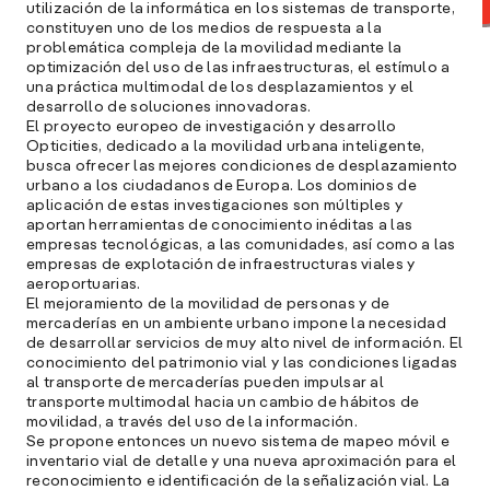
utilización de la informática en los sistemas de transporte,
constituyen uno de los medios de respuesta a la
problemática compleja de la movilidad mediante la
optimización del uso de las infraestructuras, el estímulo a
una práctica multimodal de los desplazamientos y el
desarrollo de soluciones innovadoras.
El proyecto europeo de investigación y desarrollo
Opticities, dedicado a la movilidad urbana inteligente,
busca ofrecer las mejores condiciones de desplazamiento
urbano a los ciudadanos de Europa. Los dominios de
aplicación de estas investigaciones son múltiples y
aportan herramientas de conocimiento inéditas a las
empresas tecnológicas, a las comunidades, así como a las
A
empresas de explotación de infraestructuras viales y
c
aeroportuarias.
s
El mejoramiento de la movilidad de personas y de
mercaderías en un ambiente urbano impone la necesidad
a
de desarrollar servicios de muy alto nivel de información. El
conocimiento del patrimonio vial y las condiciones ligadas
e
al transporte de mercaderías pueden impulsar al
f
transporte multimodal hacia un cambio de hábitos de
p
movilidad, a través del uso de la información.
e
Se propone entonces un nuevo sistema de mapeo móvil e
D
inventario vial de detalle y una nueva aproximación para el
reconocimiento e identificación de la señalización vial. La
l