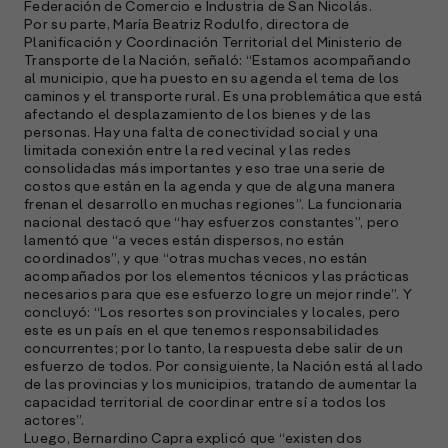
Federación de Comercio e Industria de San Nicolás.
A
Por su parte, María Beatriz Rodulfo, directora de
c
Planificación y Coordinación Territorial del Ministerio de
s
Transporte de la Nación, señaló: “Estamos acompañando
al municipio, que ha puesto en su agenda el tema de los
a
caminos y el transporte rural. Es una problemática que está
afectando el desplazamiento de los bienes y de las
e
personas. Hay una falta de conectividad social y una
f
limitada conexión entre la red vecinal y las redes
p
consolidadas más importantes y eso trae una serie de
e
costos que están en la agenda y que de alguna manera
D
frenan el desarrollo en muchas regiones”. La funcionaria
nacional destacó que “hay esfuerzos constantes”, pero
l
lamentó que “a veces están dispersos, no están
M
coordinados”, y que “otras muchas veces, no están
e
acompañados por los elementos técnicos y las prácticas
p
necesarios para que ese esfuerzo logre un mejor rinde”. Y
concluyó: “Los resortes son provinciales y locales, pero
l
este es un país en el que tenemos responsabilidades
concurrentes; por lo tanto, la respuesta debe salir de un
A
esfuerzo de todos. Por consiguiente, la Nación está al lado
de las provincias y los municipios, tratando de aumentar la
E
capacidad territorial de coordinar entre sí a todos los
actores”.
M
Luego, Bernardino Capra explicó que “existen dos
(