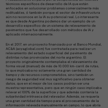
e
técnicos específicos de desarrollo de IA que están
p
enfocados en solucionar problemas comercialmente más
redituables, ó también porque el sector de infraestructura
l
aún no reconoce en la IA su potencial real. Lo interesante
es que desde Argentina podemos dar un ejemplo de un
A
desarrollo específico de un sistema de relevamiento de
pavimentos que fue desarrollado con métodos de IA y
E
aplicado internacionalmente.
M
(
En el 2017, en un proyecto financiado por el Banco Mundial,
R
AC&A (acyaglobal.com) fue contratada para realizar un
C
relevamiento del estado superficial del pavimento de
distintas rutas provinciales del norte argentino. El
e
proyecto originalmente contemplaba el relevamiento de
s
forma visual (manual) de más de 10.000 km-carril de rutas,
lo que implicaba no solamente una gran cantidad de
tiempo y de recursos comprometidos, sino también un
riesgo de seguridad vial muy significativo para obtener
S
datos, que en el mejor de los casos podrían ser una
muestra representativa, pero que en ningún caso implicaba
l
relevar el 100% de la superficie y que además contenía la
»
subjetividad intrínseca del relevador. Además, se requería
una gran cantidad de tiempo para el procesamiento de la
información relevada manualmente en campo, lo que abría