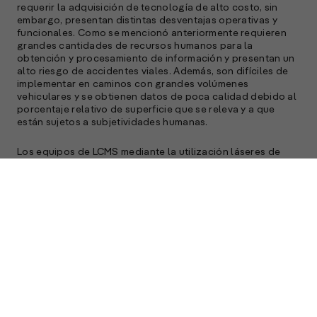
requerir la adquisición de tecnología de alto costo, sin
embargo, presentan distintas desventajas operativas y
funcionales. Como se mencionó anteriormente requieren
grandes cantidades de recursos humanos para la
obtención y procesamiento de información y presentan un
alto riesgo de accidentes viales. Además, son difíciles de
implementar en caminos con grandes volúmenes
vehiculares y se obtienen datos de poca calidad debido al
porcentaje relativo de superficie que se releva y a que
están sujetos a subjetividades humanas.
Los equipos de LCMS mediante la utilización láseres de
alta precisión son capaces de detectar fisuras de orden
milimétrico y presentan una alta velocidad de relevamiento
en comparación con métodos manuales. Por un lado,
generan información de alta calidad debido a la
tecnología que utilizan y los riesgos de accidentes viales
son muy bajos. Sin embargo, por otro lado, el costo de
adquisición de equipos (CAPEX) son muy elevados
superando en general el medio millón de dólares, por lo
cual es una tecnología que difícilmente pueda adoptarse
masivamente en países en desarrollo o en redes locales,
municipales o incluso privadas. Además, el costo de
operación (OPEX), mantenimiento y procesamiento de la