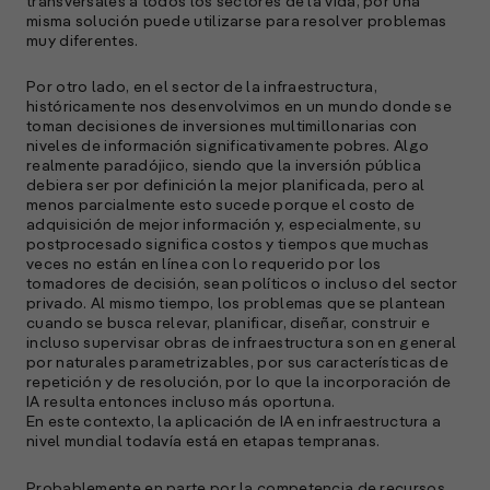
transversales a todos los sectores de la vida, por una
misma solución puede utilizarse para resolver problemas
muy diferentes.
Por otro lado, en el sector de la infraestructura,
históricamente nos desenvolvimos en un mundo donde se
toman decisiones de inversiones multimillonarias con
niveles de información significativamente pobres. Algo
realmente paradójico, siendo que la inversión pública
debiera ser por definición la mejor planificada, pero al
menos parcialmente esto sucede porque el costo de
A
adquisición de mejor información y, especialmente, su
c
postprocesado significa costos y tiempos que muchas
s
veces no están en línea con lo requerido por los
tomadores de decisión, sean políticos o incluso del sector
a
privado. Al mismo tiempo, los problemas que se plantean
cuando se busca relevar, planificar, diseñar, construir e
e
incluso supervisar obras de infraestructura son en general
f
por naturales parametrizables, por sus características de
p
repetición y de resolución, por lo que la incorporación de
e
IA resulta entonces incluso más oportuna.
D
En este contexto, la aplicación de IA en infraestructura a
nivel mundial todavía está en etapas tempranas.
l
M
Probablemente en parte por la competencia de recursos