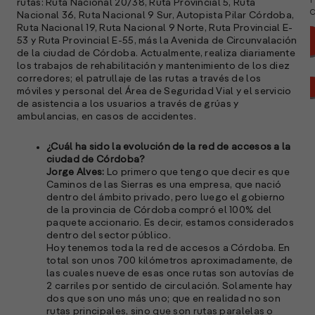
rutas: Ruta Nacional 20/38, Ruta Provincial 5, Ruta
a
Nacional 36, Ruta Nacional 9 Sur, Autopista Pilar Córdoba,
Ruta Nacional 19, Ruta Nacional 9 Norte, Ruta Provincial E-
53 y Ruta Provincial E-55, más la Avenida de Circunvalación
de la ciudad de Córdoba. Actualmente, realiza diariamente
los trabajos de rehabilitación y mantenimiento de los diez
corredores; el patrullaje de las rutas a través de los
móviles y personal del Área de Seguridad Vial y el servicio
de asistencia a los usuarios a través de grúas y
ambulancias, en casos de accidentes.
¿Cuál ha sido la evolución de la red de accesos a la
ciudad de Córdoba?
Jorge Alves:
Lo primero que tengo que decir es que
Caminos de las Sierras es una empresa, que nació
dentro del ámbito privado, pero luego el gobierno
de la provincia de Córdoba compró el 100% del
paquete accionario. Es decir, estamos considerados
dentro del sector público.
Hoy tenemos toda la red de accesos a Córdoba. En
A
total son unos 700 kilómetros aproximadamente, de
c
las cuales nueve de esas once rutas son autovías de
s
2 carriles por sentido de circulación. Solamente hay
a
dos que son uno más uno; que en realidad no son
rutas principales, sino que son rutas paralelas o