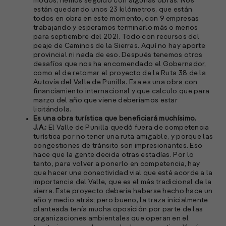
modos, hemos seguido con algunas obras. Nos
están quedando unos 23 kilómetros, que están
todos en obra en este momento, con 9 empresas
trabajando y esperamos terminarlo más o menos
para septiembre del 2021. Todo con recursos del
peaje de Caminos de la Sierras. Aquí no hay aporte
provincial ni nada de eso. Después tenemos otros
desafíos que nos ha encomendado el Gobernador,
como el de retomar el proyecto de la Ruta 38 de la
Autovía del Valle de Punilla. Esa es una obra con
financiamiento internacional y que calculo que para
marzo del año que viene deberíamos estar
licitándola.
Es una obra turística que beneficiará muchísimo.
J.A.:
El Valle de Punilla quedó fuera de competencia
turística por no tener una ruta amigable, y porque las
congestiones de tránsito son impresionantes. Eso
hace que la gente decida otras estadías. Por lo
tanto, para volver a ponerlo en competencia, hay
que hacer una conectividad vial que esté acorde a la
importancia del Valle, que es el más tradicional de la
sierra. Este proyecto debería haberse hecho hace un
año y medio atrás; pero bueno, la traza inicialmente
planteada tenía mucha oposición por parte de las
organizaciones ambientales que operan en el