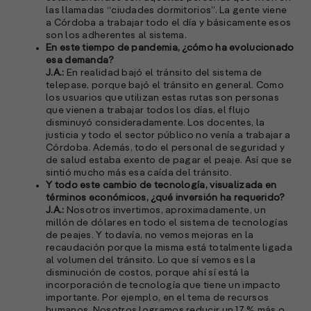
las llamadas “ciudades dormitorios”. La gente viene
a Córdoba a trabajar todo el día y básicamente esos
S
son los adherentes al sistema.
En este tiempo de pandemia, ¿cómo ha evolucionado
l
esa demanda?
»
J.A.:
En realidad bajó el tránsito del sistema de
telepase, porque bajó el tránsito en general. Como
los usuarios que utilizan estas rutas son personas
que vienen a trabajar todos los días, el flujo
disminuyó consideradamente. Los docentes, la
justicia y todo el sector público no venía a trabajar a
Córdoba. Además, todo el personal de seguridad y
de salud estaba exento de pagar el peaje. Así que se
sintió mucho más esa caída del tránsito.
Y todo este cambio de tecnología, visualizada en
términos económicos, ¿qué inversión ha requerido?
J.A.:
Nosotros invertimos, aproximadamente, un
millón de dólares en todo el sistema de tecnologías
de peajes. Y todavía, no vemos mejoras en la
recaudación porque la misma está totalmente ligada
al volumen del tránsito. Lo que sí vemos es la
disminución de costos, porque ahí sí está la
incorporación de tecnología que tiene un impacto
importante. Por ejemplo, en el tema de recursos
humanos. Nosotros logramos reducir un 17 % más o