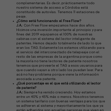
e
complementarias. Es decir, prácticamente todo
f
nuestro sistema de acceso a Córdoba está
p
constituido de autovías. Tenemos 11 estaciones de
e
peaje.
D
¿Cómo está funcionando el Free Flow?
J.A.
: Con Free Flow empezamos hace dos años.
l
Hicimos una inversión importante al principio y para
M
fines del 2019 equipamos el 100% de nuestras
e
cabinas con el sistema del lector inteligente de
p
patentes. Hemos dejado totalmente de lado lo que
eran los TAG. Solamente los estamos utilizando para
el servicio del interconectado de telepeaje con el
l
resto de las empresas de la argentina porque como
la mayoría no tiene lectores de patente nosotros
A
tenemos que proveerle el TAG a esos usuarios para
que cuando vayan a otro lado los puedan leer. Para
E
acá no hay problema porque viene la información
M
asociada a una patente.
(
¿Qué porcentaje es el que está utilizando el lector
R
de patente?
C
J.A.:
Siempre ha venido creciendo. Hoy estamos
entre un 40% y 45% más o menos. Nosotros tenemos
e
un sistema tarifario con buenas ventajas para los que
s
se adhieren al sistema y mayoritariamente los que ya
están adheridos son aquellas personas que viven en