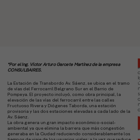
*Por el Ing. Víctor Arturo Garcete Martínez de la empresa
CONSULBAIRES.
l
La Estación de Transbordo Av. Sáenz, se ubica en el tramo
ú
n
de vías del Ferrocarril Belgrano Sur en el Barrio de
s
Pompeya. El proyecto incluyó, como obra principal, la
elevación de las vías del ferrocarril entre las calles
Fructuoso Rivera y Diógenes Taborda, una estación
a
provisoria y las dos estaciones elevadas a cada lado de la
Av. Sáenz.
La obra genera un gran impacto económico-social-
ambiental ya que elimina la barrera que más congestión
generaba en la Ciudad reduciendo considerablemente los
tiempos de viaje de los usuarios viales; a la vez que reduce