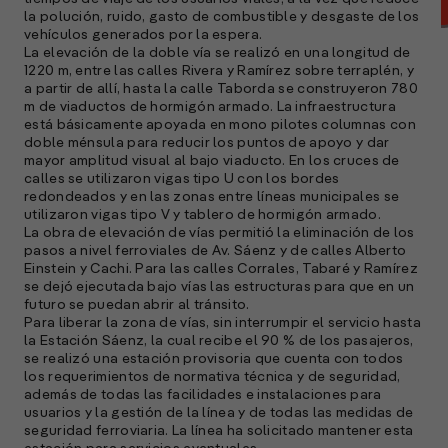
la polución, ruido, gasto de combustible y desgaste de los
vehículos generados por la espera.
La elevación de la doble vía se realizó en una longitud de
1220 m, entre las calles Rivera y Ramírez sobre terraplén, y
a partir de allí, hasta la calle Taborda se construyeron 780
m de viaductos de hormigón armado. La infraestructura
está básicamente apoyada en mono pilotes columnas con
doble ménsula para reducir los puntos de apoyo y dar
mayor amplitud visual al bajo viaducto. En los cruces de
calles se utilizaron vigas tipo U con los bordes
redondeados y en las zonas entre líneas municipales se
utilizaron vigas tipo V y tablero de hormigón armado.
La obra de elevación de vías permitió la eliminación de los
A
pasos a nivel ferroviales de Av. Sáenz y de calles Alberto
c
Einstein y Cachi. Para las calles Corrales, Tabaré y Ramírez
s
se dejó ejecutada bajo vías las estructuras para que en un
a
futuro se puedan abrir al tránsito.
Para liberar la zona de vías, sin interrumpir el servicio hasta
e
la Estación Sáenz, la cual recibe el 90 % de los pasajeros,
f
se realizó una estación provisoria que cuenta con todos
p
los requerimientos de normativa técnica y de seguridad,
e
además de todas las facilidades e instalaciones para
usuarios y la gestión de la línea y de todas las medidas de
D
seguridad ferroviaria. La línea ha solicitado mantener esta