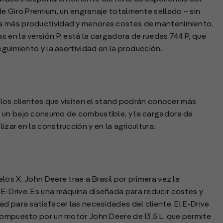
de Giro Premium, un engranaje totalmente sellado – sin
a más productividad y menores costes de mantenimiento.
 en la versión P, está la cargadora de ruedas 744 P, que
eguimiento y la asertividad en la producción.
 los clientes que visiten el stand podrán conocer más
 un bajo consumo de combustible, y la cargadora de
izar en la construcción y en la agricultura.
os X, John Deere trae a Brasil por primera vez la
E-Drive. Es una máquina diseñada para reducir costes y
d para satisfacer las necesidades del cliente. El E-Drive
compuesto por un motor John Deere de 13,5 L, que permite