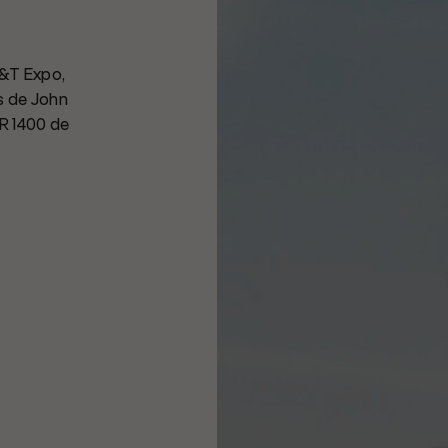
&T Expo,
s de John
R 1400 de