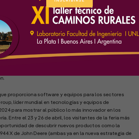
INSCRIBIRSE
estuvo la nueva estrategia de versiones de John Deere y
n.
que proporciona software y equipos para los sectores
Group, líder mundial en tecnologías y equipos de
2024 para mostrar al público lo más innovador en los
. Entre el 23 y 26 de abril, los visitantes de la feria más
 oportunidad de descubrir nuevos productos como la
 944 X de John Deere (ambas ya en la nueva estrategia de