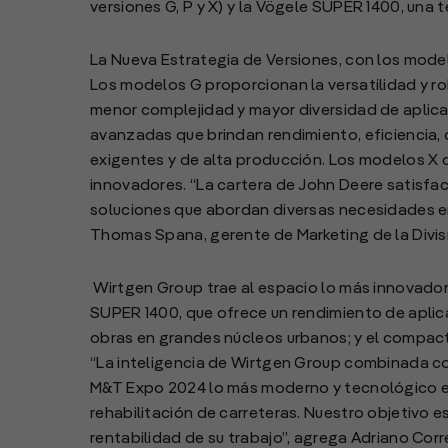
versiones G, P y X) y la Vögele SUPER 1400, una 
La Nueva Estrategia de Versiones, con los modelo
Los modelos G proporcionan la versatilidad y r
menor complejidad y mayor diversidad de aplic
avanzadas que brindan rendimiento, eficiencia,
exigentes y de alta producción. Los modelos X 
innovadores. “La cartera de John Deere satisfac
soluciones que abordan diversas necesidades en
Thomas Spana, gerente de Marketing de la Divis
Wirtgen Group trae al espacio lo más innovado
SUPER 1400, que ofrece un rendimiento de aplicac
obras en grandes núcleos urbanos; y el compact
“La inteligencia de Wirtgen Group combinada co
M&T Expo 2024 lo más moderno y tecnológico e
rehabilitación de carreteras. Nuestro objetivo e
rentabilidad de su trabajo”, agrega Adriano Corre