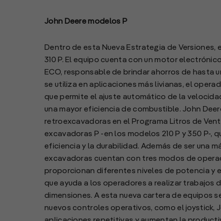
John Deere modelos P
Dentro de esta Nueva Estrategia de Versiones, e
310 P. El equipo cuenta con un motor electrónic
ECO, responsable de brindar ahorros de hasta 
se utiliza en aplicaciones más livianas, el oper
que permite el ajuste automático de la velocida
una mayor eficiencia de combustible. John Deer
retroexcavadoras en el Programa Litros de Venta
excavadoras P -en los modelos 210 P y 350 P-, 
eficiencia y la durabilidad. Además de ser una m
excavadoras cuentan con tres modos de operaci
proporcionan diferentes niveles de potencia y e
que ayuda a los operadores a realizar trabajos 
dimensiones. A esta nueva cartera de equipos s
nuevos controles operativos, como el joystick,
aplicaciones repetitivas y aumentan la product