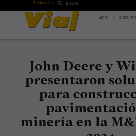
Revista Vial
Buscar
Ir
Buscar
al
INICIO
QUIÉNES
contenido
John Deere y W
presentaron solu
para construcc
pavimentació
minería en la M
2024