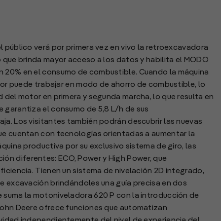
l público verá por primera vez en vivo la retroexcavadora
o que brinda mayor acceso a los datos y habilita el MODO
un 20% en el consumo de combustible. Cuando la máquina
ador puede trabajar en modo de ahorro de combustible, lo
d del motor en primera y segunda marcha, lo que resulta en
e garantiza el consumo de 5,8 L/h de sus
ja. Los visitantes también podrán descubrir las nuevas
que cuentan con tecnologías orientadas a aumentar la
áquina productiva por su exclusivo sistema de giro, las
ón diferentes: ECO, Power y High Power, que
ficiencia. Tienen un sistema de nivelación 2D integrado,
de excavación brindándoles una guía precisa en dos
e suma la motoniveladora 620 P con la introducción de
 John Deere ofrece funciones que automatizan
ividad independientemente del nivel de experiencia del