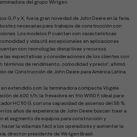
terminadora del grupo Wirtgen.
s G, P y X, fue la gran novedad de John Deere en la feria.
obustez necesarias para trabajos de construcción con
aciones. Los modelos P cuentan con características
 comodidad y vida útil excepcionales en aplicaciones
cuentan con tecnologías disruptivas y recursos
e las expectativas y consideraciones de los clientes con
 términos de rendimiento, comodidad y precio”, afirmó
ión de Construcción de John Deere para América Latina.
r en extendido con: la terminadora compacta Vögele
ión de 600 t/h; la fresadora en frío W150 F, ideal para
ador HC 110 G, con una capacidad de ascenso del 58 %.
n los años de experiencia de John Deere buscan traer a
n el segmento de equipos para construcción y
s hacer la vida más fácil a los operadores y aumentar la
ia, director-presidente de Wirtgen Brasil.