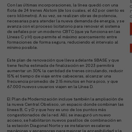
s
Con las últimas incorporaciones, la línea quedó con una
flota de 24 trenes Alstom (de los cuales, el 62 por ciento es
cero kilómetro). A su vez, se realizan obras de potencia,
a
necesarias para atender la nueva demanda de energía, y se
avanza con el proceso licitatorio para renovar el sistema
de señales por un moderno CBTC (que ya funciona en las
Líneas C y H) que permite el máximo acercamiento entre
formaciones de forma segura, reduciendo el intervalo al
mínimo posible.
Este plan de renovación que lleva adelante SBASE y que
tiene fecha estimada de finalización en 2023 permitirá
aumentar un 30% la cantidad de trenes circulando, reducir
15% el tiempo de viaje entre cabeceras, alcanzar una
frecuencia promedio de 2:15 minutos en hora pico, y que
67.000 nuevos usuarios viajen en la Línea D.
El Plan de Modernización incluye también la ampliación de
la nueva Central Obelisco, un espacio donde combinan las
líneas B, C y D y que hoy es uno de los puntos más
congestionados de la red. Allí, se inauguró un nuevo
A
acceso, se habilitaron nuevos pasillos de combinación en
c
la estación Diagonal Norte y se instalaron escaleras
s
mecánicas y ascensores para mejorar la accesibilidad y la