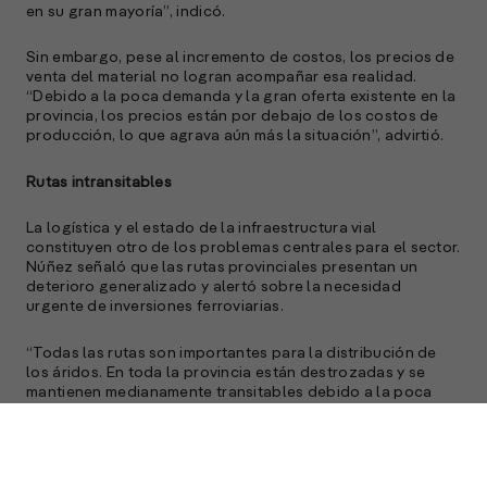
en su gran mayoría”, indicó.
Sin embargo, pese al incremento de costos, los precios de
venta del material no logran acompañar esa realidad.
“Debido a la poca demanda y la gran oferta existente en la
provincia, los precios están por debajo de los costos de
producción, lo que agrava aún más la situación”, advirtió.
Rutas intransitables
La logística y el estado de la infraestructura vial
constituyen otro de los problemas centrales para el sector.
Núñez señaló que las rutas provinciales presentan un
deterioro generalizado y alertó sobre la necesidad
urgente de inversiones ferroviarias.
“Todas las rutas son importantes para la distribución de
los áridos. En toda la provincia están destrozadas y se
mantienen medianamente transitables debido a la poca
circulación de estos últimos años”, expresó.
En relación al transporte ferroviario, explicó que
actualmente existen tramos donde las formaciones