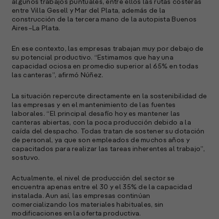
algunos trabajos puntuales, entre ellos las rutas costeras
c
entre Villa Gesell y Mar del Plata, además de la
s
construcción de la tercera mano de la autopista Buenos
a
Aires–La Plata.
e
En ese contexto, las empresas trabajan muy por debajo de
f
su potencial productivo. “Estimamos que hay una
p
capacidad ociosa en promedio superior al 65% en todas
e
las canteras”, afirmó Núñez.
D
La situación repercute directamente en la sostenibilidad de
l
las empresas y en el mantenimiento de las fuentes
M
laborales. “El principal desafío hoy es mantener las
e
canteras abiertas, con la poca producción debido a la
p
caída del despacho. Todas tratan de sostener su dotación
de personal, ya que son empleados de muchos años y
l
capacitados para realizar las tareas inherentes al trabajo”,
sostuvo.
A
Actualmente, el nivel de producción del sector se
E
encuentra apenas entre el 30 y el 35% de la capacidad
M
instalada. Aun así, las empresas continúan
(
comercializando los materiales habituales, sin
R
modificaciones en la oferta productiva.