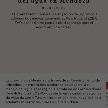
del agua en Mendoza
02/02/2021
El Departamento General de Irrigación de la provincia
adquirió dos nuevas excavadoras New Holland E215C
EVO, con la última tecnología disponible para el
movimiento de tierras.
La provincia de Mendoza, a través de su Departamento de
Irrigación, incorporó dos modernos equipos para el
manejo del agua en la región. Se trata de dos excavadoras
New Holland E215C EVO, que serán entregadas a las zonas
l
de Valle de Uco y Tunuyan inferior, con el objetivo de llevar
ú
adelante importantes obras en la red hídrica.
n