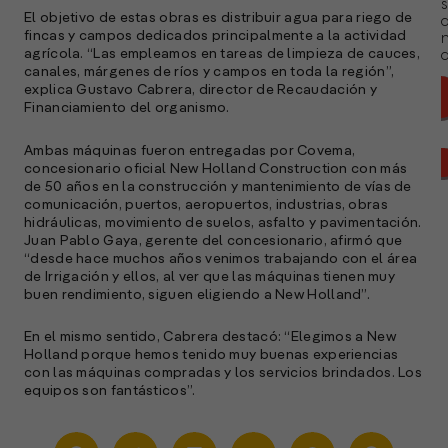
s
El objetivo de estas obras es distribuir agua para riego de
fincas y campos dedicados principalmente a la actividad
agrícola. “Las empleamos en tareas de limpieza de cauces,
a
canales, márgenes de ríos y campos en toda la región”,
explica Gustavo Cabrera, director de Recaudación y
Financiamiento del organismo.
Ambas máquinas fueron entregadas por Covema,
concesionario oficial New Holland Construction con más
de 50 años en la construcción y mantenimiento de vías de
comunicación, puertos, aeropuertos, industrias, obras
hidráulicas, movimiento de suelos, asfalto y pavimentación.
Juan Pablo Gaya, gerente del concesionario, afirmó que
“desde hace muchos años venimos trabajando con el área
de Irrigación y ellos, al ver que las máquinas tienen muy
buen rendimiento, siguen eligiendo a New Holland”.
En el mismo sentido, Cabrera destacó: “Elegimos a New
Holland porque hemos tenido muy buenas experiencias
con las máquinas compradas y los servicios brindados. Los
equipos son fantásticos”.
A
c
s