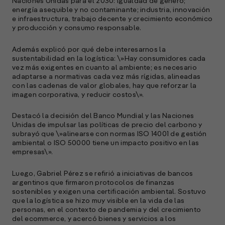
Naciones Unidas para el 2030: igualdad de género;
energía asequible y no contaminante; industria, innovación
e infraestructura, trabajo decente y crecimiento económico
y producción y consumo responsable.
Además explicó por qué debe interesarnos la
sustentabilidad en la logística: \»Hay consumidores cada
vez más exigentes en cuanto al ambiente; es necesario
A
adaptarse a normativas cada vez más rígidas, alineadas
c
con las cadenas de valor globales, hay que reforzar la
s
imagen corporativa, y reducir costos\».
a
Destacó la decisión del Banco Mundial y las Naciones
e
Unidas de impulsar las políticas de precio del carbono y
f
subrayó que \»alinearse con normas ISO 14001 de gestión
p
ambiental o ISO 50000 tiene un impacto positivo en las
e
empresas\».
D
Luego, Gabriel Pérez se refirió a iniciativas de bancos
l
argentinos que firmaron protocolos de finanzas
M
sostenibles y exigen una certificación ambiental. Sostuvo
e
que la logística se hizo muy visible en la vida de las
p
personas, en el contexto de pandemia y del crecimiento
del ecommerce, y acercó bienes y servicios a los