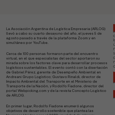
La Asociación Argentina de Logística Empresaria (ARLOG)
llevó a cabo su cuarto desayuno del año, el jueves 5 de
agosto pasado a través de la plataforma Zoom y en
l
simultáneo por YouTube.
ú
n
s
Cerca de 100 personas formaron parte del encuentro
virtual, en el que especialistas del sector aportaron su
mirada sobre los factores clave para desarrollar procesos
a
logísticos sustentables. El evento contó con la disertación
de Gabriel Pérez, gerente de Desempeño Ambiental en
Andreani Grupo Logístico; Gustavo Rinaldi, director de
Impacto Ambiental del Transporte en el Ministerio de
Transporte de la Nación, y Rodolfo Fiadone, director del
portal Webpicking.com y de la revista Concepto Logístico
de ARLOG.
En primer lugar, Rodolfo Fiadone enumeró algunos
objetivos de desarrollo sostenible que plantea las