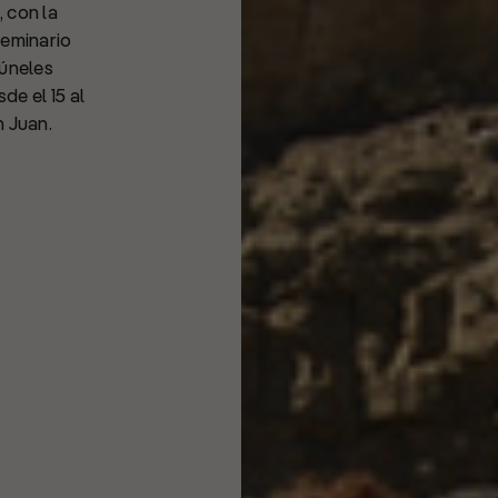
 con la
Seminario
Túneles
e el 15 al
n Juan.