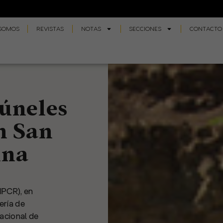
 SOMOS
REVISTAS
NOTAS
SECCIONES
CONTACTO
túneles
en San
ina
IPCR), en
ería de
acional de