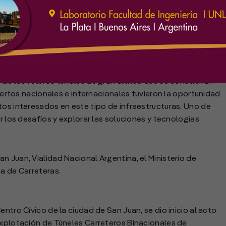
inarios Internacional promovido por la Asociación
 fue ganar conocimientos y compartir experiencias que
de los futuros túneles de gran altitud que se construirán
xpertos nacionales e internacionales tuvieron la oportunidad
tos interesados en este tipo de infraestructuras. Uno de
ar los desafíos y explorar las soluciones y tecnologías
n Juan, Vialidad Nacional Argentina, el Ministerio de
na de Carreteras.
ntro Cívico de la ciudad de San Juan, se dio inicio al acto
Explotación de Túneles Carreteros Binacionales de