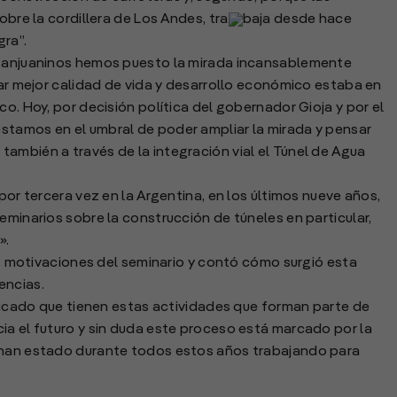
obre la cordillera de Los Andes, tra
baja desde hace
ra”.
s sanjuaninos hemos puesto la mirada incansablemente
rar mejor calidad de vida y desarrollo económico estaba en
co. Hoy, por decisión política del gobernador Gioja y por el
stamos en el umbral de poder ampliar la mirada y pensar
ambién a través de la integración vial el Túnel de Agua
por tercera vez en la Argentina, en los últimos nueve años,
eminarios sobre la construcción de túneles en particular,
».
las motivaciones del seminario y contó cómo surgió esta
encias.
ificado que tienen estas actividades que forman parte de
ia el futuro y sin duda este proceso está marcado por la
e han estado durante todos estos años trabajando para