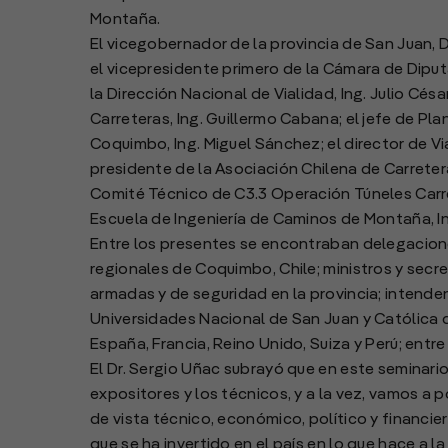
Montaña.
El vicegobernador de la provincia de San Juan,
el vicepresidente primero de la Cámara de Dipu
la Dirección Nacional de Vialidad, Ing. Julio Cés
Carreteras, Ing. Guillermo Cabana; el jefe de Pl
Coquimbo, Ing. Miguel Sánchez; el director de Via
presidente de la Asociación Chilena de Carretera
Comité Técnico de C3.3 Operación Túneles Carrete
Escuela de Ingeniería de Caminos de Montaña, In
Entre los presentes se encontraban delegacione
regionales de Coquimbo, Chile; ministros y secre
armadas y de seguridad en la provincia; intende
Universidades Nacional de San Juan y Católica de
España, Francia, Reino Unido, Suiza y Perú; entre
El Dr. Sergio Uñac subrayó que en este seminario
expositores y los técnicos, y a la vez, vamos a
de vista técnico, económico, político y financi
que se ha invertido en el país en lo que hace a 