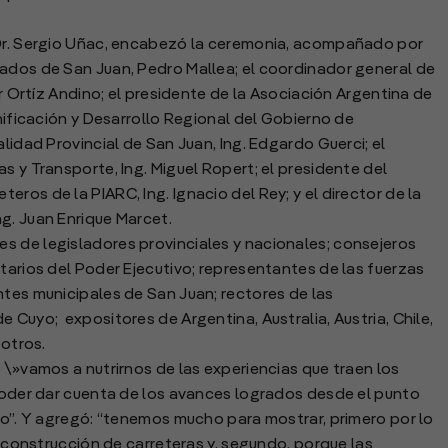
 Dr. Sergio Uñac, encabezó la ceremonia, acompañado por
tados de San Juan, Pedro Mallea; el coordinador general de
ar Ortíz Andino; el presidente de la Asociación Argentina de
anificación y Desarrollo Regional del Gobierno de
lidad Provincial de San Juan, Ing. Edgardo Guerci; el
s y Transporte, Ing. Miguel Ropert; el presidente del
ros de la PIARC, Ing. Ignacio del Rey; y el director de la
g. Juan Enrique Marcet.
s de legisladores provinciales y nacionales; consejeros
tarios del Poder Ejecutivo; representantes de las fuerzas
ntes municipales de San Juan; rectores de las
 Cuyo; expositores de Argentina, Australia, Austria, Chile,
 otros.
 \»vamos a nutrirnos de las experiencias que traen los
 poder dar cuenta de los avances logrados desde el punto
ero”. Y agregó: “tenemos mucho para mostrar, primero por lo
la construcción de carreteras y, segundo, porque las