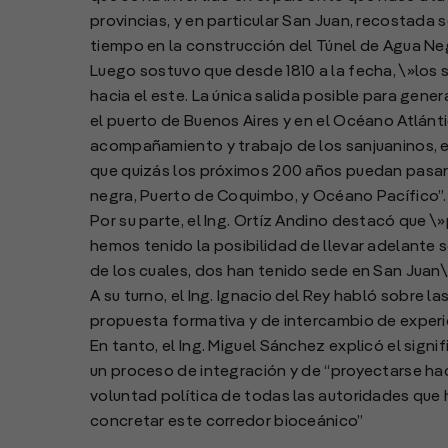
provincias, y en particular San Juan, recostada s
tiempo en la construcción del Túnel de Agua Neg
Luego sostuvo que desde 1810 a la fecha, \»lo
hacia el este. La única salida posible para gene
el puerto de Buenos Aires y en el Océano Atlánti
acompañamiento y trabajo de los sanjuaninos, e
que quizás los próximos 200 años puedan pasar t
negra, Puerto de Coquimbo, y Océano Pacífico”.
Por su parte, el Ing. Ortíz Andino destacó que \»
hemos tenido la posibilidad de llevar adelante s
de los cuales, dos han tenido sede en San Juan\
A su turno, el Ing. Ignacio del Rey habló sobre 
propuesta formativa y de intercambio de experi
En tanto, el Ing. Miguel Sánchez explicó el sign
un proceso de integración y de “proyectarse hac
voluntad política de todas las autoridades qu
concretar este corredor bioceánico”