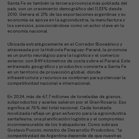
Santa Fe es también la tercera provincia más poblada del
país, con un crecimiento demográfico del 11,33% desde
2010. Genera el 21% de las exportaciones argentinas y su
economía se apoya en la agroindustria, la manufactura y
los servicios, posicionándose como un actor clave en la
economía nacional.
Ubicada estratégicamente en el Corredor Bioceánico y
atravesada por la Hidrovía Paraguay-Paraná, la provincia
es un punto neurálgico para la logística y el comercio
A
exterior, con 849 kilómetros de costa sobre el Paraná. Este
c
entramado geográfico y productivo convierte a Santa Fe
s
en un territorio de proyección global, donde
a
infraestructura y recursos se combinan para potenciar la
competitividad nacional e internacional.
e
f
En 2024, más de 67,7 millones de toneladas de granos,
p
subproductos y aceites salieron por el Gran Rosario. Eso
e
significa el 76% del total nacional. Cada tonelada
D
movilizada refleja un gran esfuerzo para la agroindustria
santafesina, una planificación logística y el compromiso
l
inconmensurable de los trabajadores. Como subraya
M
Gustavo Puccini, ministro de Desarrollo Productivo, “la
e
competitividad de Argentina depende de que nuestras