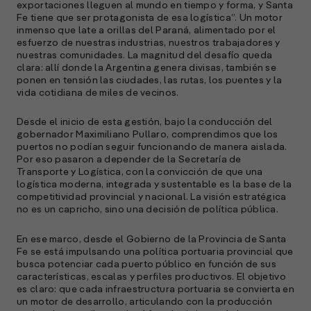
p
exportaciones lleguen al mundo en tiempo y forma, y Santa
Fe tiene que ser protagonista de esa logística”. Un motor
l
inmenso que late a orillas del Paraná, alimentado por el
esfuerzo de nuestras industrias, nuestros trabajadores y
nuestras comunidades. La magnitud del desafío queda
A
clara: allí donde la Argentina genera divisas, también se
ponen en tensión las ciudades, las rutas, los puentes y la
E
vida cotidiana de miles de vecinos.
M
(
R
Desde el inicio de esta gestión, bajo la conducción del
gobernador Maximiliano Pullaro, comprendimos que los
C
puertos no podían seguir funcionando de manera aislada.
Por eso pasaron a depender de la Secretaría de
e
Transporte y Logística, con la convicción de que una
s
logística moderna, integrada y sustentable es la base de la
competitividad provincial y nacional. La visión estratégica
no es un capricho, sino una decisión de política pública.
S
En ese marco, desde el Gobierno de la Provincia de Santa
l
Fe se está impulsando una política portuaria provincial que
»
busca potenciar cada puerto público en función de sus
características, escalas y perfiles productivos. El objetivo
es claro: que cada infraestructura portuaria se convierta en
un motor de desarrollo, articulando con la producción