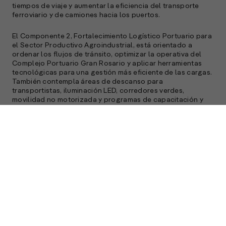
tiempos de viaje y aumentar la eficiencia del transporte
ferroviario y de camiones hacia los puertos.
El Componente 2, Fortalecimiento Logístico Portuario para
el Sector Productivo Agroindustrial, está orientado a
ordenar los flujos de tránsito, optimizar la operativa del
Complejo Portuario Gran Rosario y aplicar herramientas
tecnológicas para una gestión más eficiente de las cargas.
También contempla áreas de descanso para
transportistas, iluminación LED, corredores verdes,
movilidad no motorizada y programas de capacitación y
desarrollo local, promoviendo la integración puerto–
ciudad y el bienestar de las comunidades cercanas.
El Componente 3, Desarrollo de la Hoja de Ruta
Estratégica para el Tercer Anillo de Circunvalación del
Gran Rosario, establece la planificación a largo plazo de
los accesos viales al complejo portuario, buscando
descongestionar la Ruta Nacional A012 y mejorar la
conexión de las 29 terminales portuarias, incluyendo los
puertos provinciales de Rosario y Villa Constitución. Este
componente asegura un transporte eficiente y sostenible
de los más de 120 millones de toneladas anuales de
cereales, oleaginosas y derivados que se movilizan por el