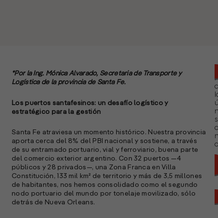
*Por la Ing. Mónica Alvarado, Secretaria de Transporte y
Logística de la provincia de Santa Fe.
l
Los puertos santafesinos: un desafío logístico y
ú
n
estratégico para la gestión
s
Santa Fe atraviesa un momento histórico. Nuestra provincia
aporta cerca del 8% del PBI nacional y sostiene, a través
a
de su entramado portuario, vial y ferroviario, buena parte
del comercio exterior argentino. Con 32 puertos —4
públicos y 28 privados—, una Zona Franca en Villa
Constitución, 133 mil km² de territorio y más de 3,5 millones
de habitantes, nos hemos consolidado como el segundo
nodo portuario del mundo por tonelaje movilizado, sólo
detrás de Nueva Orleans.