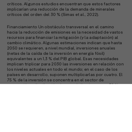
críticos. Algunos estudios encuentran que estos factores
implicarían una reducción de la demanda de minerales
críticos del orden del 30 % (Simas et al., 2022).
Financiamiento Un obstáculo transversal en el camino
hacia la reducción de emisiones es la necesidad de vastos
recursos para financiar la mitigación (y la adaptación) al
cambio climático. Algunas estimaciones indican que hasta
2050 se requieren, a nivel mundial, inversiones anuales
(netas de la caída de la inversión en energía fósil)
equivalentes a un 1,3 % del PIB global. Esas necesidades
implican triplicar para 2030 las inversiones en relación con
los niveles actuales en todo el mundo; en el caso de los
países en desarrollo, suponen multiplicarlas por cuatro. El
75 % de la inversión se concentra en el sector de
generación y distribución de energía limpia, con un 38 %
vinculado a la generación, el 26 % a las redes de suministro
y un 6 % al almacenamiento (ETC, 2023a).
Las estimaciones para los países menos desarrollados
suelen sugerir mayores necesidades en términos de PIB.
Por ejemplo, para el periodo 2015-2030, Rozenberg y Fay
(2019) reportan, para su escenario preferido (metas
ambientales ambiciosas con buen desempeño de la