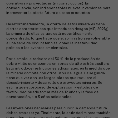
l
operativas y proyectadas (en construcción). En
M
consecuencia, son indispensables nuevas inversiones para
e
incrementar la oferta futura de esos productos.
p
Desafortunadamente, la oferta de estos minerales tiene
l
ciertas características que introducen riesgos (AIE, 2021g).
La primera de ellas es que está geográficamente
A
concentrada, lo que hace que el suministro sea vulnerable
a una serie de circunstancias, como la inestabilidad
E
política o los eventos ambientales.
M
(
Por ejemplo, alrededor del 50 % de la producción de
R
cobre y litio se encuentra en zonas de alto estrés acuífero.
C
Esto introduce restricciones adicionales, en la medida que
la minería compite con otros usos del agua. La segunda
e
tiene que ver con los largos plazos que requiere el
s
descubrimiento y desarrollo de proyectos mineros. Se
estima que el proceso de exploración y estudios de
factibilidad puede tomar más de 12 años y la fase de
construcción, 4 o 5 años adicionales.
S
l
Las inversiones necesarias para cubrir la demanda futura
deben empezar ya. Finalmente, la actividad minera también
»
puede tener impactos ambientales, incluidas las emisiones,