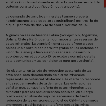
en 2022 (fundamentalmente explicado por la necesidad de
baterías para la electrificación del transporte).
La demanda de los otros minerales también crecerá
notablemente: la de cobalto se multiplicará por tres, la de
níquel, por más de dos y la de cobre, por más de 1,5.
Algunos países de América Latina (por ejemplo, Argentina,
Bolivia, Chile y Perú) cuentan con importantes reservas de
estos minerales. La transición energética ofrece a esos
países una oportunidad para integrarse en las cadenas de
valor de la energía limpia e impulsar así su desarrollo
económico (en el capítulo 10, se explora con más detalle
A
esta oportunidad y las condiciones para aprovecharla).
c
s
No obstante, en la ruta de reducción acelerada de las
a
emisiones, esta dependencia de ciertos minerales
representa un potencial obstáculo si la oferta no responde
e
a los requerimientos de la demanda. Las estimaciones
f
señalan que, aunque la oferta de estos minerales luce
p
suficiente para los requerimientos actuales, en el largo
e
plazo —especialmente bajo los escenarios de fuerte
D
reducción de las emisiones, como el de CEN— la demanda
proyectada podría superar la oferta dadas las minas