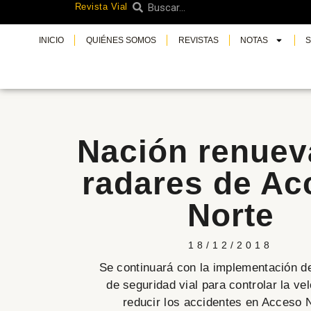
Revista Vial
Buscar
Ir
Buscar
al
INICIO
QUIÉNES SOMOS
REVISTAS
NOTAS
contenido
Nación renuev
radares de Ac
Norte
18/12/2018
Se continuará con la implementación de
de seguridad vial para controlar la ve
reducir los accidentes en Acceso N