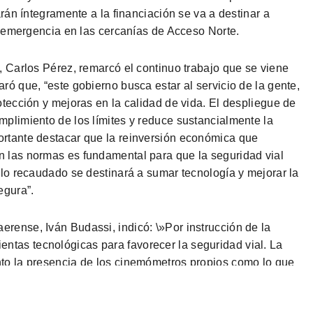
arán íntegramente a la financiación se va a destinar a
de emergencia en las cercanías de Acceso Norte.
, Carlos Pérez, remarcó el continuo trabajo que se viene
ró que, “este gobierno busca estar al servicio de la gente,
otección y mejoras en la calidad de vida. El despliegue de
mplimiento de los límites y reduce sustancialmente la
ortante destacar que la reinversión económica que
n las normas es fundamental para que la seguridad vial
 lo recaudado se destinará a sumar tecnología y mejorar la
egura”.
rense, Iván Budassi, indicó: \»Por instrucción de la
tas tecnológicas para favorecer la seguridad vial. La
nto la presencia de los cinemómetros propios como lo que
ales y Nacionales para adecuarlas a esta finalidad, que
ecaudatorio\».