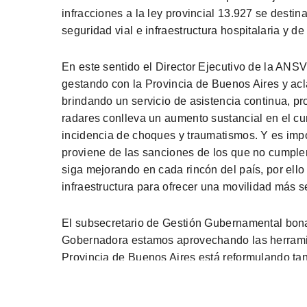
infracciones a la ley provincial 13.927 se destin
seguridad vial e infraestructura hospitalaria y 
En este sentido el Director Ejecutivo de la ANSV
gestando con la Provincia de Buenos Aires y acla
brindando un servicio de asistencia continua, pr
radares conlleva un aumento sustancial en el cu
incidencia de choques y traumatismos. Y es imp
proviene de las sanciones de los que no cumple
siga mejorando en cada rincón del país, por ello
infraestructura para ofrecer una movilidad más s
El subsecretario de Gestión Gubernamental bonae
Gobernadora estamos aprovechando las herramien
Provincia de Buenos Aires está reformulando ta
las Municipalidades hacen en las rutas Provinci
tiene puesto el foco en lo preventivo y no en lo r