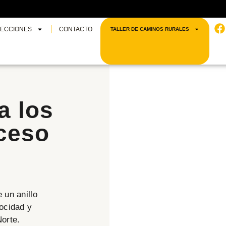
F
SECCIONES
CONTACTO
TALLER DE CAMINOS RURALES
a los
ceso
 un anillo
locidad y
orte.