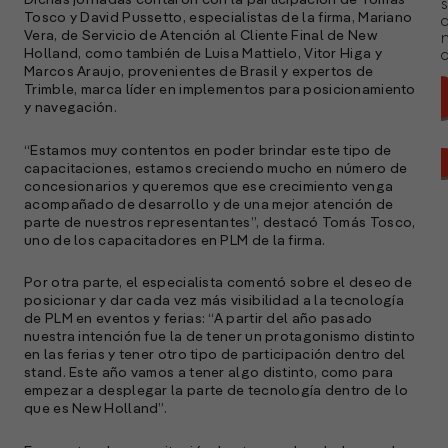
Dichas jornadas contaron con la participación de Tomás
s
Tosco y David Pussetto, especialistas de la firma, Mariano
Vera, de Servicio de Atención al Cliente Final de New
Holland, como también de Luisa Mattielo, Vitor Higa y
a
Marcos Araujo, provenientes de Brasil y expertos de
Trimble, marca líder en implementos para posicionamiento
y navegación.
“Estamos muy contentos en poder brindar este tipo de
capacitaciones, estamos creciendo mucho en número de
concesionarios y queremos que ese crecimiento venga
acompañado de desarrollo y de una mejor atención de
parte de nuestros representantes”, destacó Tomás Tosco,
uno de los capacitadores en PLM de la firma.
Por otra parte, el especialista comentó sobre el deseo de
posicionar y dar cada vez más visibilidad a la tecnología
de PLM en eventos y ferias: “A partir del año pasado
nuestra intención fue la de tener un protagonismo distinto
en las ferias y tener otro tipo de participación dentro del
stand. Este año vamos a tener algo distinto, como para
empezar a desplegar la parte de tecnología dentro de lo
A
que es New Holland”.
c
s