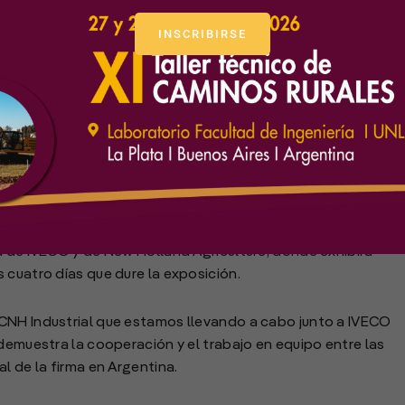
INSCRIBIRSE
del 13 al 16 de marzo en San Nicolás, New Holland
d de IVECO y de New Holland Agriculture, donde exhibirá
 cuatro días que dure la exposición.
CNH Industrial que estamos llevando a cabo junto a IVECO
 demuestra la cooperación y el trabajo en equipo entre las
l de la firma en Argentina.