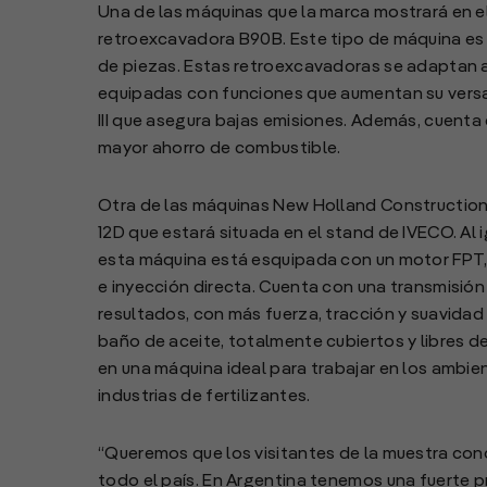
Una de las máquinas que la marca mostrará en e
retroexcavadora B90B. Este tipo de máquina es i
de piezas. Estas retroexcavadoras se adaptan a
equipadas con funciones que aumentan su versat
III que asegura bajas emisiones. Además, cuenta
mayor ahorro de combustible.
Otra de las máquinas New Holland Construction
12D que estará situada en el stand de IVECO. Al
esta máquina está esquipada con un motor FPT, 
e inyección directa. Cuenta con una transmisió
resultados, con más fuerza, tracción y suavida
baño de aceite, totalmente cubiertos y libres d
en una máquina ideal para trabajar en los ambi
industrias de fertilizantes.
“Queremos que los visitantes de la muestra cono
todo el país. En Argentina tenemos una fuerte p