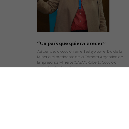
“Un país que quiera crecer”
Así cerró su alocución en el festejo por el Día de la
Minería el presidente de la Cámara Argentina de
Empresarios Mineros (CAEM), Roberto Cacciola,
resumiendo el sentir de una
Seguir leyendo »
Siguiente
lemas y propuestas