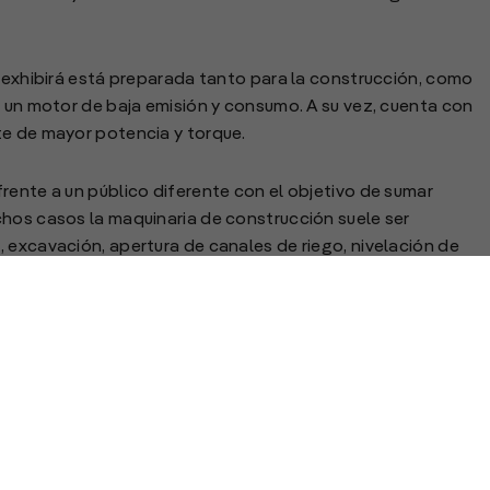
a exhibirá está preparada tanto para la construcción, como
e un motor de baja emisión y consumo. A su vez, cuenta con
te de mayor potencia y torque.
rente a un público diferente con el objetivo de sumar
chos casos la maquinaria de construcción suele ser
 excavación, apertura de canales de riego, nivelación de
uí estamos para atender a sus inquietudes y brindar
Taller participativo: Logística en Argentina. Agenda de prob