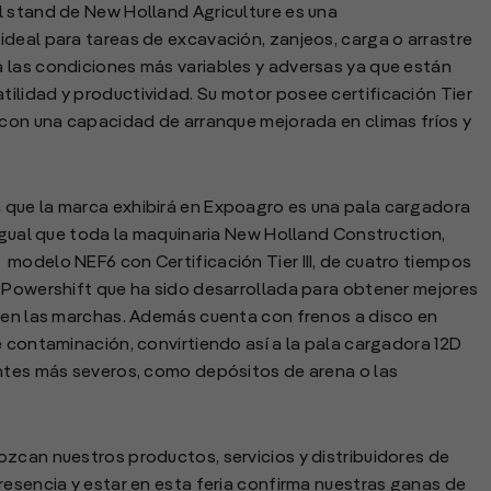
l stand de New Holland Agriculture es una
deal para tareas de excavación, zanjeos, carga o arrastre
 las condiciones más variables y adversas ya que están
ilidad y productividad. Su motor posee certificación Tier
 con una capacidad de arranque mejorada en climas fríos y
 que la marca exhibirá en Expoagro es una pala cargadora
 igual que toda la maquinaria New Holland Construction,
modelo NEF6 con Certificación Tier III, de cuatro tiempos
n Powershift que ha sido desarrollada para obtener mejores
d en las marchas. Además cuenta con frenos a disco en
e contaminación, convirtiendo así a la pala cargadora 12D
entes más severos, como depósitos de arena o las
zcan nuestros productos, servicios y distribuidores de
resencia y estar en esta feria confirma nuestras ganas de