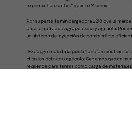
expandir horizontes” apuntó Milanesi.
Por su parte, la minicargadora L218 que la marc
para la actividad agropecuaria y agrícola. Pose
un sistema de inyección de combustible eficien
“Expoagro nos da la posibilidad de mostrarnos f
clientes del rubro agrícola. Sabemos que en mu
requerida para tareas como carga de materiales,
lotes para siembra y corrales, entre otras, y aq
asesoramiento”, finalizó Milanesi.
Ant
Comentarios sobre la circulación peatonal