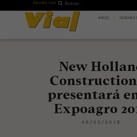
Revista Vial
Buscar
Ir
Buscar
al
INICIO
QUIÉNES
contenido
New Hollan
Construction
presentará en
Expoagro 20
06/03/2018