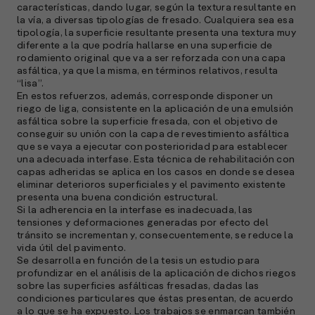
características, dando lugar, según la textura resultante en
la vía, a diversas tipologías de fresado. Cualquiera sea esa
A
tipología, la superficie resultante presenta una textura muy
c
diferente a la que podría hallarse en una superficie de
s
rodamiento original que va a ser reforzada con una capa
a
asfáltica, ya que la misma, en términos relativos, resulta
“lisa”.
e
En estos refuerzos, además, corresponde disponer un
f
riego de liga, consistente en la aplicación de una emulsión
p
asfáltica sobre la superficie fresada, con el objetivo de
e
conseguir su unión con la capa de revestimiento asfáltica
que se vaya a ejecutar con posterioridad para establecer
D
una adecuada interfase. Esta técnica de rehabilitación con
capas adheridas se aplica en los casos en donde se desea
l
eliminar deterioros superficiales y el pavimento existente
M
presenta una buena condición estructural.
e
Si la adherencia en la interfase es inadecuada, las
p
tensiones y deformaciones generadas por efecto del
tránsito se incrementan y, consecuentemente, se reduce la
l
vida útil del pavimento.
Se desarrolla en función de la tesis un estudio para
A
profundizar en el análisis de la aplicación de dichos riegos
sobre las superficies asfálticas fresadas, dadas las
E
condiciones particulares que éstas presentan, de acuerdo
M
a lo que se ha expuesto. Los trabajos se enmarcan también