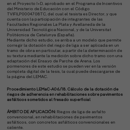
(
en el Proyecto I+D, aprobado en el Programa de Incentivos
R
del Ministerio de Educación con el Código
C
TVIFILP0004708TC, del cual el tesista es Director, y que
cuenta con la participación de integrantes de las
e
Facultades Regionales La Plata y Avellaneda de la
Universidad Tecnológica Nacional, y de la Universitat
s
Politécnica de Catalunya (España).
Mediante dicho estudio, se arriba a un modelo que permite
corregir la dotación del riego de liga a ser aplicada en un
tramo de obra en particular, a partir de la determinación de
S
su textura mediante la medición sobre dicho tramo con una
l
adaptación del Ensayo de Parche de Arena. Los
pormenores de este estudio se pueden ver en la versión
»
completa digital de la tesis, la cual puede descargarse de
la página del LEMAC.
Procedimiento LEMaC-A06/18. Cálculo de la dotación de
riegos de adherencia en rehabilitaciones sobre pavimentos
asfálticos sometidos al fresado superficial
ÁMBITO DE APLICACIÓN:
Riegos de liga de asfalto
convencional, en rehabilitaciones de pavimentos
asfálticos, con concretos asfálticos convencionales en
caliente.