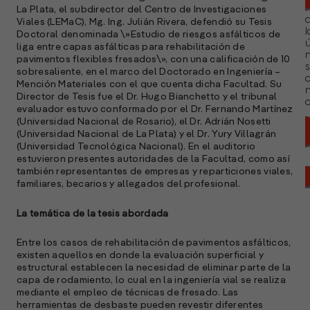
La Plata, el subdirector del Centro de Investigaciones
Viales (LEMaC), Mg. Ing. Julián Rivera, defendió su Tesis
l
Doctoral denominada \»Estudio de riesgos asfálticos de
ú
liga entre capas asfálticas para rehabilitación de
n
pavimentos flexibles fresados\», con una calificación de 10
s
sobresaliente, en el marco del Doctorado en Ingeniería –
Mención Materiales con el que cuenta dicha Facultad. Su
Director de Tesis fue el Dr. Hugo Bianchetto y el tribunal
a
evaluador estuvo conformado por el Dr. Fernando Martínez
(Universidad Nacional de Rosario), el Dr. Adrián Nosetti
(Universidad Nacional de La Plata) y el Dr. Yury Villagrán
(Universidad Tecnológica Nacional). En el auditorio
estuvieron presentes autoridades de la Facultad, como así
también representantes de empresas y reparticiones viales,
familiares, becarios y allegados del profesional.
La temática de la tesis abordada
Entre los casos de rehabilitación de pavimentos asfálticos,
existen aquellos en donde la evaluación superficial y
estructural establecen la necesidad de eliminar parte de la
capa de rodamiento, lo cual en la ingeniería vial se realiza
mediante el empleo de técnicas de fresado. Las
herramientas de desbaste pueden revestir diferentes