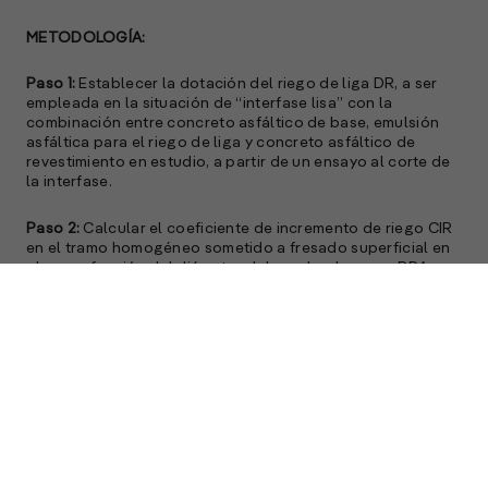
METODOLOGÍA:
Paso 1:
Establecer la dotación del riego de liga DR, a ser
empleada en la situación de “interfase lisa” con la
combinación entre concreto asfáltico de base, emulsión
asfáltica para el riego de liga y concreto asfáltico de
revestimiento en estudio, a partir de un ensayo al corte de
la interfase.
Paso 2:
Calcular el coeficiente de incremento de riego CIR
en el tramo homogéneo sometido a fresado superficial en
obra, en función del diámetro del parche de arena DPA,
resultante de aplicar el Ensayo de Parche de Arena para un
volumen de arena de 40 cm3, mediante la ecuación: CIR =
2,014 . DPA-0,184
Paso 3:
Establecer la dotación de riego incrementada DRI,
mediante la ecuación: DRI = CIR . DR
Maneras de aplicar el procedimiento desarrollado
En una obra, es posible que se registren diversos tramos