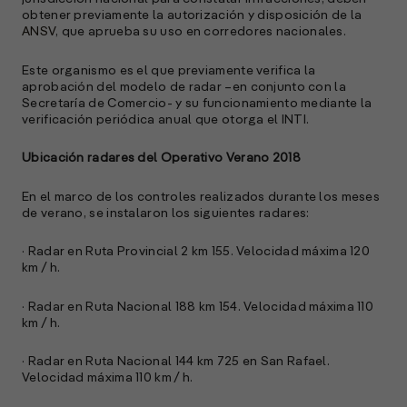
p
obtener previamente la autorización y disposición de la
ANSV
, que aprueba su uso en corredores nacionales.
l
Este organismo es el que previamente verifica la
A
aprobación del modelo de radar –en conjunto con la
Secretaría de Comercio- y su funcionamiento mediante la
E
verificación periódica anual que otorga el INTI.
M
(
Ubicación radares del Operativo Verano 2018
R
C
En el marco de los controles realizados durante los meses
de verano, se instalaron los siguientes radares:
e
s
· Radar en Ruta Provincial 2 km 155. Velocidad máxima 120
km / h.
S
· Radar en Ruta Nacional 188 km 154. Velocidad máxima 110
l
km / h.
»
· Radar en Ruta Nacional 144 km 725 en San Rafael.
Velocidad máxima 110 km / h.