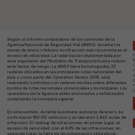
Según un informe comparativo de los controles de la
Agencia Nacional de Seguridad Vial
(ANSV),
durante los
meses de enero y febrero la infracción más recurrente es el
exceso de velocidad. La radarización implementada por
l
este organismo del Ministerio de Transporte busca reducir
ú
este factor de riesgo. La
ANSV
tiene homologados 23
n
radares ubicados en las principales rutas nacionales del
s
país y, como parte del Operativo Verano 2018, está
realizando controles con radares móviles sobre diferentes
puntos de rutas nacionales, provinciales y municipales. Los
a
operativos de la Agencia están anunciados y señalizados
cumpliendo la normativa vigente.
En este sentido, durante la primera quincena de enero, se
controlaron 180.105 vehículos y se labraron 2.862 actas de
infracción. El ranking de infracciones: en primer lugar, el
exceso de velocidad, con el 64% de las infracciones; en
segundo lugar, la falta de documentación obligatoria -