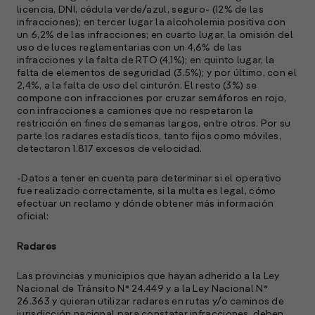
licencia, DNI, cédula verde/azul, seguro- (12% de las
infracciones); en tercer lugar la alcoholemia positiva con
un 6,2% de las infracciones; en cuarto lugar, la omisión del
uso de luces reglamentarias con un 4,6% de las
infracciones y la falta de RTO (4,1%); en quinto lugar, la
falta de elementos de seguridad (3.5%); y por último, con el
2,4%, a la falta de uso del cinturón. El resto (3%) se
compone con infracciones por cruzar semáforos en rojo,
con infracciones a camiones que no respetaron la
restricción en fines de semanas largos, entre otros. Por su
A
parte los radares estadísticos, tanto fijos como móviles,
c
detectaron 1.817 excesos de velocidad.
s
a
-Datos a tener en cuenta para determinar si el operativo
fue realizado correctamente, si la multa es legal, cómo
e
efectuar un reclamo y dónde obtener más información
f
oficial:
p
e
Radares
D
Las provincias y municipios que hayan adherido a la Ley
l
Nacional de Tránsito N° 24.449 y a la Ley Nacional N°
M
26.363 y quieran utilizar radares en rutas y/o caminos de
e
jurisdicción nacional para constatar infracciones, deben