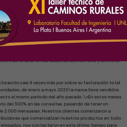
meros 5 meses del año con ventas en más de $70 millones.
 más estarán en las calles de Buenos Aires y el interior
turación casi 4 veces más por sobre su facturación total
de unidades, de enero a mayo 2020 la marca lleva vendidos
cto al mismo período del año pasado. \»En estos meses
o del 300% en las consultas, pasando de tener un
de 2.000 mensuales. Nuestros clientes comenzaron a
stribuidores que comercializan nuestros productos en todo
interesados, nos contactaron en este último tiempo para