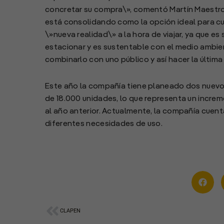
concretar su compra\», comentó Martín Maestroj
está consolidando como la opción ideal para cu
\»nueva realidad\» a la hora de viajar, ya que es
estacionar y es sustentable con el medio ambie
combinarlo con uno público y así hacer la última 
Este año la compañía tiene planeado dos nuevo
de 18.000 unidades, lo que representa un incre
al año anterior. Actualmente, la compañía cue
diferentes necesidades de uso.
Ant
CLAPEN