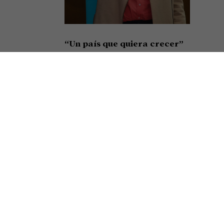
“Un país que quiera crecer”
Así cerró su alocución en el festejo por el Día de la
Minería el presidente de la Cámara Argentina de
Empresarios Mineros (CAEM), Roberto Cacciola,
resumiendo el sentir de una
Seguir leyendo »