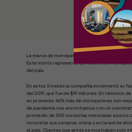
La marca de monopatines, Max You cerró los pri
Este monto representa que casi 5000 monopatines
del país.
En estos 5 meses la compañía incrementó su fac
del 2019, que fue de $19 millones. En términos 
en promedio 46% más de monopatines con respe
de pandemia nos encontramos con un crecimient
promedio de 500 consultas mensuales a picos 
concretar sus compras online y en la red de di
el país. Clientes que antes se mostraban solo 