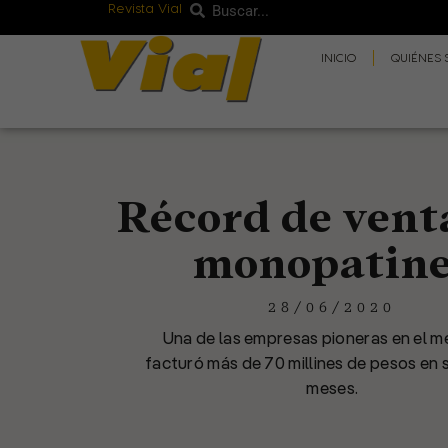
Revista Vial
Buscar
Ir
Buscar
al
INICIO
QUIÉNES
contenido
Récord de vent
monopatine
28/06/2020
Una de las empresas pioneras en el m
facturó más de 70 millines de pesos en 
meses.