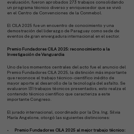
evaluación, fueron aprobados 273 trabajos consolidando
un programa técnico diverso y enriquecedor que se vivió
en el Centro de Convenciones de la Conmebol.
A
El CILA 2025 fue un encuentro de conocimiento y una
c
demostración del liderazgo de Paraguay como sede de
s
eventos de gran envergadura internacional en el sector.
a
Premio Fundadores CILA 2025: reconocimiento a la
e
Investigación de Vanguardia
f
p
Uno de los momentos centrales del acto fue el anuncio del
e
Premio Fundadores CILA 2025, la distinción más importante
D
que reconoce el trabajo técnico-científico inédito de
mayor aporte al desarrollo de la tecnología del asfalto. Se
l
evaluaron 131 trabajos técnicos presentados, esto realza el
M
contenido técnico científico que caracteriza a este
e
importante Congreso.
p
El jurado internacional, coordinado por la Dra. Ing. Silvia
l
María Angelone, otorgó las siguientes distinciones:
A
•
Premio Fundadores CILA 2025 al mejor trabajo técnico: