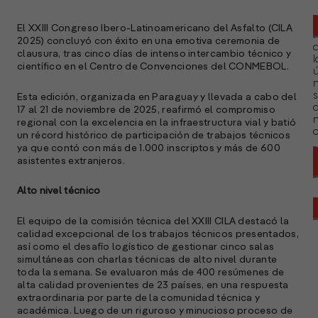
El XXIII Congreso Ibero-Latinoamericano del Asfalto (CILA
2025) concluyó con éxito en una emotiva ceremonia de
clausura, tras cinco días de intenso intercambio técnico y
l
científico en el Centro de Convenciones del CONMEBOL.
ú
n
s
Esta edición, organizada en Paraguay y llevada a cabo del
17 al 21 de noviembre de 2025, reafirmó el compromiso
regional con la excelencia en la infraestructura vial y batió
a
un récord histórico de participación de trabajos técnicos
ya que contó con más de 1.000 inscriptos y más de 600
asistentes extranjeros.
Alto nivel técnico
El equipo de la comisión técnica del XXIII CILA destacó la
calidad excepcional de los trabajos técnicos presentados,
así como el desafío logístico de gestionar cinco salas
simultáneas con charlas técnicas de alto nivel durante
toda la semana. Se evaluaron más de 400 resúmenes de
alta calidad provenientes de 23 países, en una respuesta
extraordinaria por parte de la comunidad técnica y
académica. Luego de un riguroso y minucioso proceso de