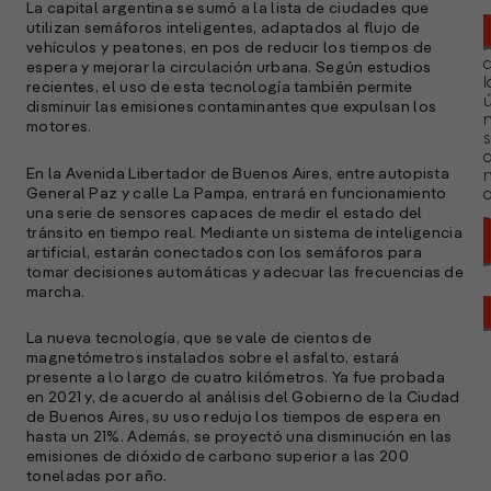
La capital argentina se sumó a la lista de ciudades que
utilizan semáforos inteligentes, adaptados al flujo de
vehículos y peatones, en pos de reducir los tiempos de
espera y mejorar la circulación urbana. Según
estudios
l
recientes
, el uso de esta tecnología también permite
ú
disminuir las emisiones contaminantes que expulsan los
n
motores.
s
En la Avenida Libertador de Buenos Aires, entre autopista
General Paz y calle La Pampa, entrará en funcionamiento
a
una serie de sensores capaces de medir el estado del
tránsito en tiempo real. Mediante un sistema de inteligencia
artificial, estarán conectados con los semáforos para
tomar decisiones automáticas y adecuar las frecuencias de
marcha.
La nueva tecnología, que se vale de cientos de
magnetómetros instalados sobre el asfalto, estará
presente a lo largo de
cuatro kilómetros
. Ya fue probada
en 2021 y, de acuerdo al análisis del Gobierno de la Ciudad
de Buenos Aires, su uso redujo los tiempos de espera en
hasta un 21%. Además, se proyectó una disminución en las
emisiones de dióxido de carbono superior a las 200
toneladas por año.