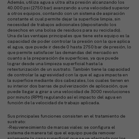
Además, utiliza agua a ultra alta presión alcanzando los
40.000 psi (2750 bar) avanzando a una velocidad superior
a otros equipos, contando con un sistema de aspiración
constante el cual permite dejar la superficie limpia, sin
necesidad de trabajos adicionales (depositando los
desechos en una bolsa de residuos para su reciclado).
Una de las ventajas principales que tiene este equipo es la
capacidad de poder controlar la presión con la que aplica
el agua, que puede ir desde 0 hasta 2750 bar de presión, lo
que permite satisfacer las demandas del mercado en
cuanto a la preparación de superficies, ya que puede
lograr desde una limpieza superficial hasta la
A
retexturización de un sustrato. También tiene la capacidad
c
de controlar la agresividad con la que el agua impacta en
s
la superficie mediante dos cabezales, los cuales tienen en
a
su interior dos barras de pulverización de aplicación, que
puede llegar a girar a una velocidad de 3000 revoluciones
e
por minuto (RPM) regulando así el impacto del agua en
f
función de la velocidad de trabajo aplicada.
p
e
Sus principales funciones consisten en el tratamiento de
D
sustrato:
-Rejuvenecimiento de marcas viales: se configura el
l
sistema de manera tal que el equipo pueda remover
M
solamente la capa superficial que se ve afectada por los