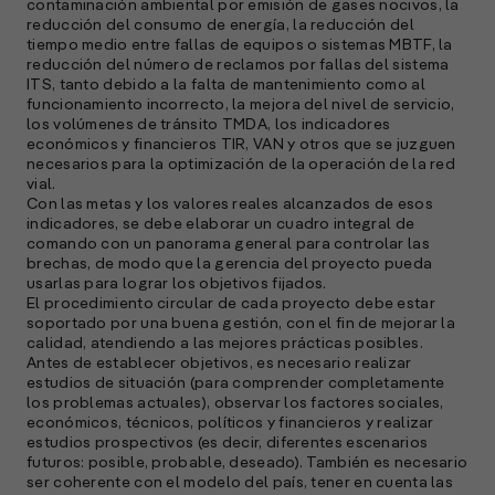
contaminación ambiental por emisión de gases nocivos, la
reducción del consumo de energía, la reducción del
tiempo medio entre fallas de equipos o sistemas MBTF, la
reducción del número de reclamos por fallas del sistema
ITS, tanto debido a la falta de mantenimiento como al
A
funcionamiento incorrecto, la mejora del nivel de servicio,
c
los volúmenes de tránsito TMDA, los indicadores
s
económicos y financieros TIR, VAN y otros que se juzguen
necesarios para la optimización de la operación de la red
a
vial.
Con las metas y los valores reales alcanzados de esos
e
indicadores, se debe elaborar un cuadro integral de
f
comando con un panorama general para controlar las
p
brechas, de modo que la gerencia del proyecto pueda
e
usarlas para lograr los objetivos fijados.
D
El procedimiento circular de cada proyecto debe estar
soportado por una buena gestión, con el fin de mejorar la
l
calidad, atendiendo a las mejores prácticas posibles.
M
Antes de establecer objetivos, es necesario realizar
e
estudios de situación (para comprender completamente
p
los problemas actuales), observar los factores sociales,
económicos, técnicos, políticos y financieros y realizar
l
estudios prospectivos (es decir, diferentes escenarios
futuros: posible, probable, deseado). También es necesario
A
ser coherente con el modelo del país, tener en cuenta las