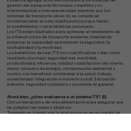
Podemos agregar a los mencionados a los sistemas de
gestión del transporte ferroviario y marítimo y su
intermodalidad e interoperatividad; mientras que los
sistemas de transporte aéreo no se consideran
convencionales en esta clasificación porque tienen
procedimientos y características peculiares.
Los ITS están diseñados para optimizar el rendimiento de
la infraestructura de transporte existente, intentando
preservar la capacidad optimizando la seguridad, la
confiabilidad y la movilidad.
Los beneficios de usar ITS son cuantificables y dan como
resultado una mejor seguridad vial, movilidad,
productividad, eficiencia, calidad y satisfacción del cliente,
menor consumo de energía, contaminación ambiental y
costos, con beneficios colaterales a la salud, trabajo,
conectividad, integración e inclusión social. Educación,
industria, seguridad ciudadana y economía en general.
Ahora bien, ¿cómo evaluamos a un sistema ITS? (5)
Con un mecanismo de retroalimentación para asegurar que
se cumplan las metas y objetivos.
Teniendo en cuenta que la evaluación no es un cuadro de
comando sino un proceso.
Es necesario informar los éxitos y fracasos, fortalezas y
debilidades, a medida que aprende de los errores.