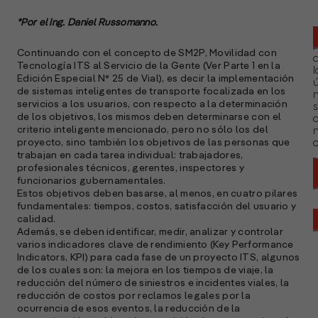
*Por el Ing. Daniel Russomanno.
Continuando con el concepto de SM2P, Movilidad con
Tecnología ITS al Servicio de la Gente (Ver Parte 1 en la
l
Edición Especial N° 25 de Vial), es decir la implementación
ú
de sistemas inteligentes de transporte focalizada en los
n
servicios a los usuarios, con respecto a la determinación
s
de los objetivos, los mismos deben determinarse con el
criterio inteligente mencionado, pero no sólo los del
proyecto, sino también los objetivos de las personas que
a
trabajan en cada tarea individual: trabajadores,
profesionales técnicos, gerentes, inspectores y
funcionarios gubernamentales.
Estos objetivos deben basarse, al menos, en cuatro pilares
fundamentales: tiempos, costos, satisfacción del usuario y
calidad.
Además, se deben identificar, medir, analizar y controlar
varios indicadores clave de rendimiento (Key Performance
Indicators, KPI) para cada fase de un proyecto ITS, algunos
de los cuales son: la mejora en los tiempos de viaje, la
reducción del número de siniestros e incidentes viales, la
reducción de costos por reclamos legales por la
ocurrencia de esos eventos, la reducción de la