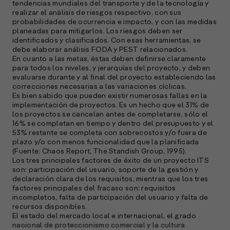
tendencias mundiales del transporte y de la tecnología y
E
realizar el análisis de riesgos respectivo, con sus
probabilidades de ocurrencia e impacto, y con las medidas
M
planeadas para mitigarlos. Los riesgos deben ser
(
identificados y clasificados. Con esas herramientas, se
R
debe elaborar análisis FODA y PEST relacionados.
C
En cuanto a las metas, éstas deben definirse claramente
para todos los niveles, y jerarquías del proyecto, y deben
e
evaluarse durante y al final del proyecto estableciendo las
s
correcciones necesarias a las variaciones cíclicas.
Es bien sabido que pueden existir numerosas fallas en la
implementación de proyectos. Es un hecho que el 31% de
los proyectos se cancelan antes de completarse, sólo el
S
16% se completan en tiempo y dentro del presupuesto y el
l
53% restante se completa con sobrecostos y/o fuera de
plazo y/o con menos funcionalidad que la planificada
»
(Fuente: Chaos Report, The Standish Group, 1995).
Los tres principales factores de éxito de un proyecto ITS
son: participación del usuario, soporte de la gestión y
declaración clara de los requisitos, mientras que los tres
factores principales del fracaso son: requisitos
incompletos, falta de participación del usuario y falta de
recursos disponibles.
El estado del mercado local e internacional, el grado
nacional de proteccionismo comercial y la cultura