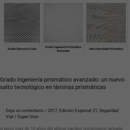
prismático
avanzado:
un
nuevo
salto
tecnológico
en
láminas
prismáticas
Grado ingeniería prismático avanzado: un nuevo
salto tecnológico en láminas prismáticas
Deja un comentario
/
2017
,
Edición Especial 21
,
Seguridad
Vial
/
Super User
A poco más de 10 años del último cambio tecnológico lanzado