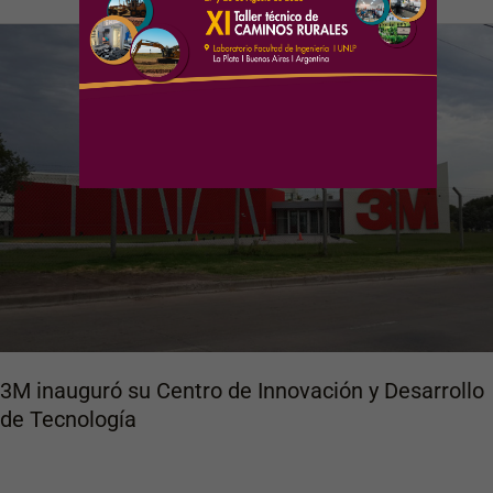
3M
inauguró
su
Centro
de
Innovación
y
Desarrollo
de
Tecnología
3M inauguró su Centro de Innovación y Desarrollo
de Tecnología