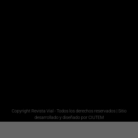
Comercial
Victoria
/ Ventas /
Marketing
Laboret
+54 9
Redacción
11
Laura
5839-
Quiroga
Administración
1201
Gerencia
Redacción
Comercial
+54 9 11
6665-
1358
Administración
Copyright Revista Vial - Todos los derechos reservados | Sitio
desarrollado y diseñado por CIUTEM