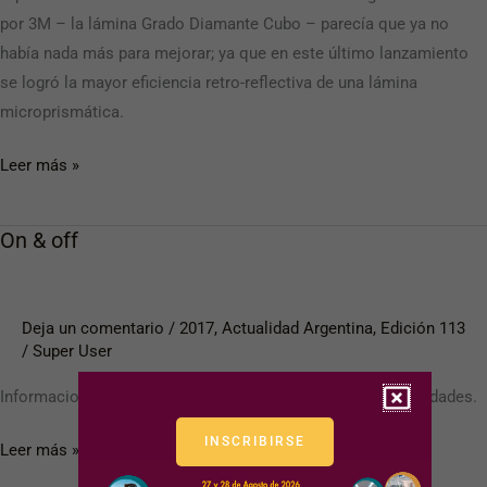
por 3M – la lámina Grado Diamante Cubo – parecía que ya no
había nada más para mejorar; ya que en este último lanzamiento
se logró la mayor eficiencia retro-reflectiva de una lámina
microprismática.
Leer más »
On & off
On
&
off
Deja un comentario
/
2017
,
Actualidad Argentina
,
Edición 113
/
Super User
Informaciones relevantes, anuncios, presentaciones y novedades.
INSCRIBIRSE
Leer más »