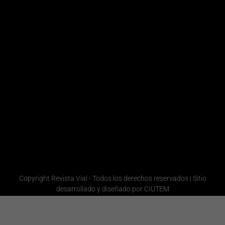
Comercial
Victoria
/ Ventas /
Marketing
Laboret
+54 9
Redacción
11
Laura
5839-
Quiroga
Administración
1201
Gerencia
Redacción
Comercial
+54 9 11
6665-
1358
Administración
Copyright Revista Vial - Todos los derechos reservados | Sitio
desarrollado y diseñado por CIUTEM