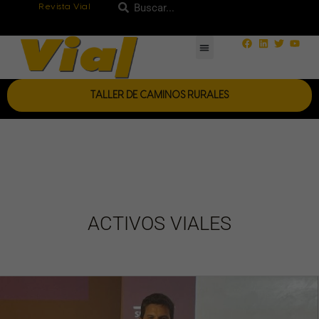
Ir
Revista Vial
Buscar
Buscar
al
Facebook
Linkedin
Twitter
Yout
contenido
TALLER DE CAMINOS RURALES
ACTIVOS VIALES
9º
Simposio