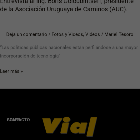
Entrevista al Ing. Boris Goloubintseff, presidente
Caminos
de la Asociación Uruguaya de Caminos (AUC).
(AUC).
Deja un comentario
/
Fotos y Videos
,
Videos
/
Mariel Tesoro
“Las políticas públicas nacionales están perfilándose a una mayor
incorporación de tecnología”
Leer más »
STAFF
CONTACTO
Analía
+54 9
Wlazlo
11