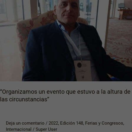
evento
que
estuvo
a
la
altura
de
las
circunstancias”
“Organizamos un evento que estuvo a la altura de
las circunstancias”
Deja un comentario
/
2022
,
Edición 148
,
Ferias y Congresos
,
Internacional
/
Super User