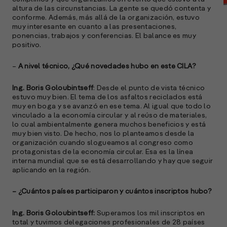
altura de las circunstancias. La gente se quedó contenta y
conforme. Además, más allá de la organización, estuvo
muy interesante en cuanto a las presentaciones,
ponencias, trabajos y conferencias. El balance es muy
positivo.
–
A nivel técnico, ¿Qué novedades hubo en este CILA?
Ing. Boris Goloubintseff
: Desde el punto de vista técnico
estuvo muy bien. El tema de los asfaltos reciclados está
muy en boga y se avanzó en ese tema. Al igual que todo lo
A
vinculado a la economía circular y al reúso de materiales,
c
lo cual ambientalmente genera muchos beneficios y está
s
muy bien visto. De hecho, nos lo planteamos desde la
a
organización cuando slogueamos al congreso como
protagonistas de la economía circular. Esa es la línea
interna mundial que se está desarrollando y hay que seguir
e
aplicando en la región.
f
p
e
– ¿Cuántos países participaron y cuántos inscriptos hubo?
D
Ing. Boris Goloubintseff:
Superamos los mil inscriptos en
l
total y tuvimos delegaciones profesionales de 28 países