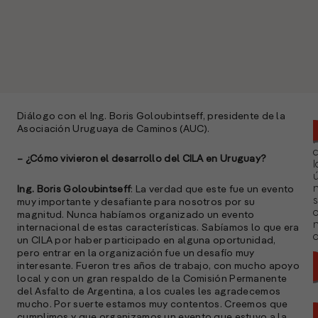
Diálogo con el Ing. Boris Goloubintseff, presidente de la
Asociación Uruguaya de Caminos (AUC).
– ¿Cómo vivieron el desarrollo del CILA en Uruguay?
l
ú
n
Ing. Boris Goloubintseff
: La verdad que este fue un evento
s
muy importante y desafiante para nosotros por su
magnitud. Nunca habíamos organizado un evento
internacional de estas características. Sabíamos lo que era
a
un CILA por haber participado en alguna oportunidad,
pero entrar en la organización fue un desafío muy
interesante. Fueron tres años de trabajo, con mucho apoyo
local y con un gran respaldo de la Comisión Permanente
del Asfalto de Argentina, a los cuales les agradecemos
mucho. Por suerte estamos muy contentos. Creemos que
cumplimos y que organizamos un evento que estuvo a la