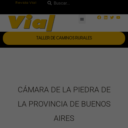
Ir
Revista Vial
Buscar
Buscar
al
Facebook
Linkedin
Twitter
Yout
contenido
TALLER DE CAMINOS RURALES
CÁMARA DE LA PIEDRA DE
LA PROVINCIA DE BUENOS
AIRES