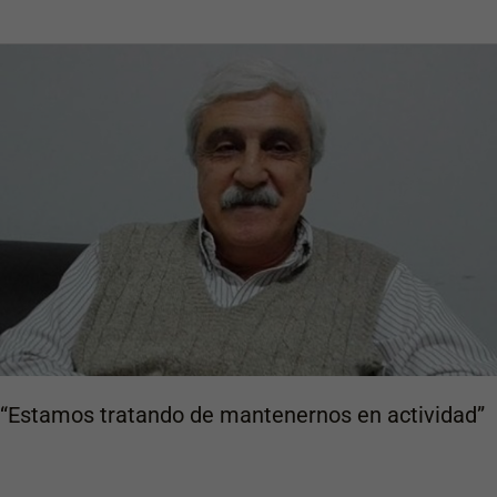
“Estamos
tratando
de
mantenernos
en
actividad”
“Estamos tratando de mantenernos en actividad”