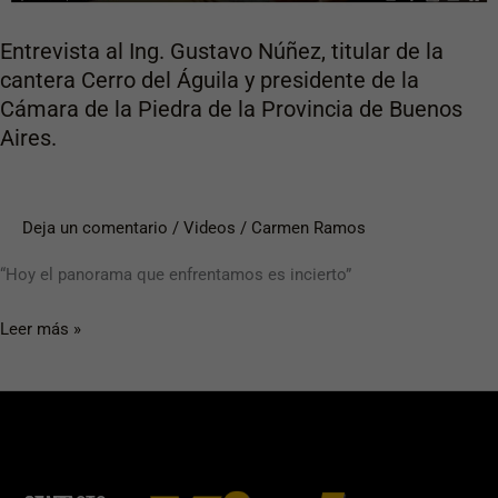
Cerro
del
Entrevista al Ing. Gustavo Núñez, titular de la
Águila
cantera Cerro del Águila y presidente de la
y
Cámara de la Piedra de la Provincia de Buenos
presidente
Aires.
de
la
Cámara
Deja un comentario
/
Videos
/
Carmen Ramos
de
“Hoy el panorama que enfrentamos es incierto”
la
Piedra
Leer más »
de
la
Provincia
de
Buenos
Aires.