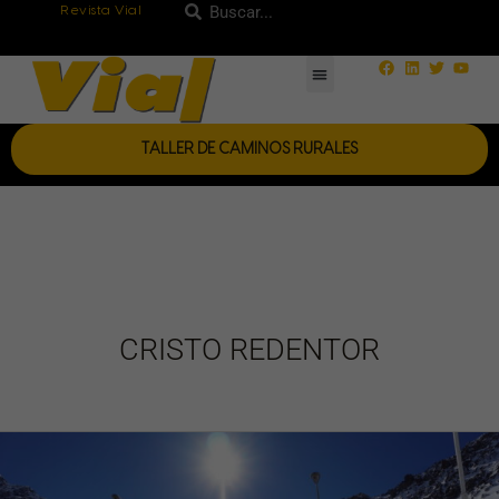
Ir
Revista Vial
Buscar
Buscar
al
Facebook
Linkedin
Twitter
Yout
contenido
TALLER DE CAMINOS RURALES
CRISTO REDENTOR
Refuncionalización
del