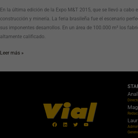
En la última edición de la Expo M&T 2015, que se llevó a cabo e
construcción y minería. La feria brasileña fue el escenario pe
sus imponentes desarrollos. En un área de 100.000 m² los fabr
altamente calificado.
Leer más »
STA
Anal
Direct
Maga
Redac
Laur
Admin
Geren
Facebook
Linkedin
Twitter
Youtube