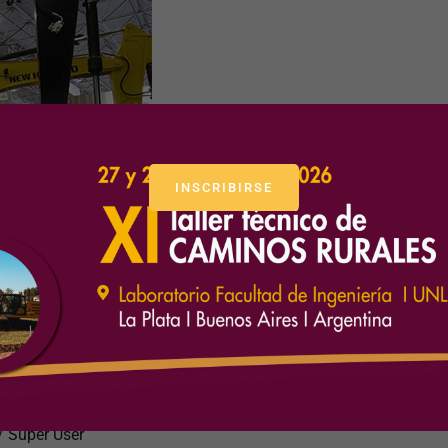
INSCRIBIRSE
n, se presentaron en M&T
/
Super User