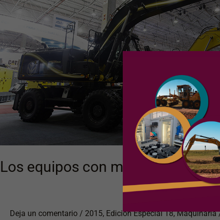
innovación,
se
presentaron
en
M&T
Los equipos con mayor innovació
Deja un comentario
/
2015
,
Edición Especial 18
,
Maquinaria