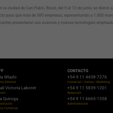
n la ciudad de San Pablo, Brasil, del 9 al 13 de junio, se diero
rfecto para que más de 500 empresas, representando a 1.000 mar
icantes presentaron sus avances y nuevas tecnologías empleadas
FF
CONTACTO
ía Wlazlo
+54 9 11 4438-7276
ora Editorial
Comercial / Ventas / Marketing
lí Victoria Laboret
+54 9 11 5839-1201
ción
Redacción
a Quiroga
+54 9 11 6665-1358
istración
Administración
cia Comercial