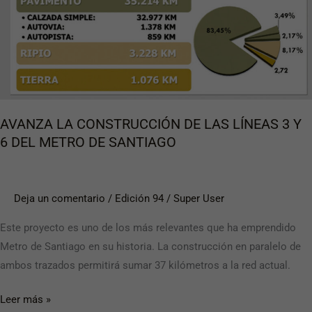
CONSTRUCCIÓN
DE
LAS
LÍNEAS
3
Y
6
AVANZA LA CONSTRUCCIÓN DE LAS LÍNEAS 3 Y
DEL
6 DEL METRO DE SANTIAGO
METRO
DE
SANTIAGO
Deja un comentario
/
Edición 94
/
Super User
Este proyecto es uno de los más relevantes que ha emprendido
Metro de Santiago en su historia. La construcción en paralelo de
ambos trazados permitirá sumar 37 kilómetros a la red actual.
Leer más »