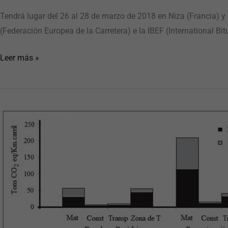
Tendrá lugar del 26 al 28 de marzo de 2018 en Niza (Francia) y
(Federación Europea de la Carretera) e la IBEF (International B
Leer más »
Impactos
ambientales
de
tres
alternativas
de
mantenimiento
y
rehabilitación