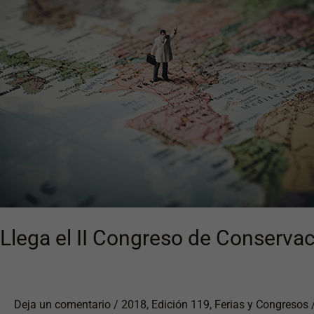
de
Conservación
Preventiva
y
Reciclado
de
Pavimentos
(PPRS)
Llega el II Congreso de Conserva
Deja un comentario
/
2018
,
Edición 119
,
Ferias y Congresos