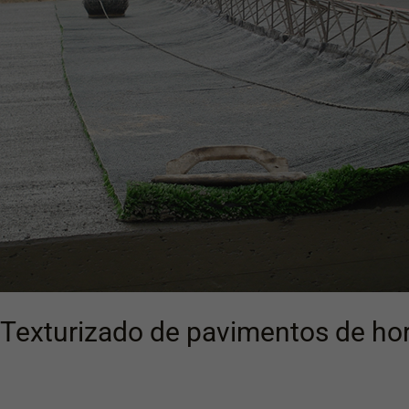
de
hormigón
Texturizado de pavimentos de h