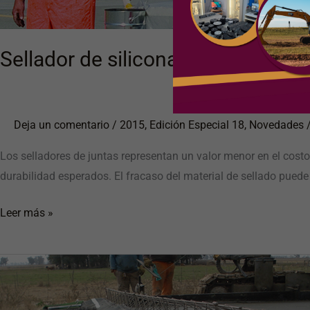
pavimentos
de
hormigón
Sellador de silicona de bajo módu
Deja un comentario
/
2015
,
Edición Especial 18
,
Novedades
Los selladores de juntas representan un valor menor en el cost
durabilidad esperados. El fracaso del material de sellado puede 
Leer más »
Texturizado
de
pavimentos