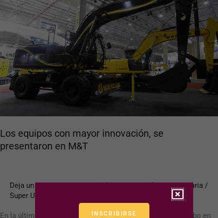
con
mayor
innovación,
se
presentaron
en
M&T
Los equipos con mayor innovación, se
presentaron en M&T
Deja un comentario
/
2015
,
Edición Especial 18
,
Maquinaria
/
Super User
INSCRIBIRSE
En la última edición de la Expo M&T 2015, que se llevó a cabo en