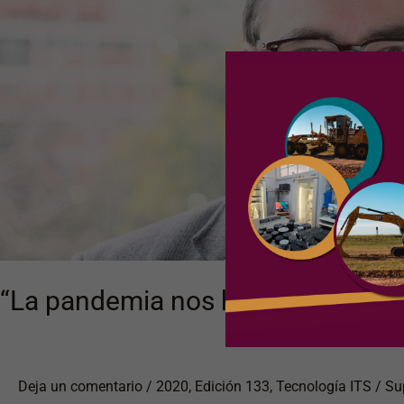
ver
el
rol
social
de
la
movilidad”
“La pandemia nos hizo ver el rol s
Deja un comentario
/
2020
,
Edición 133
,
Tecnología ITS
/
Su