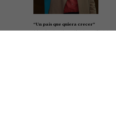
“Un país que quiera crecer”
Así cerró su alocución en el festejo por el Día de la
Minería el presidente de la Cámara Argentina de
Siguiente
Empresarios Mineros (CAEM), Roberto Cacciola,
mbajador de Canadá
resumiendo el sentir de una
Seguir leyendo »