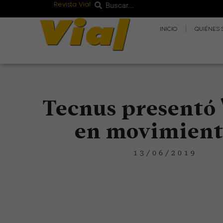
Revista Vial
Buscar
Ir
Buscar
al
INICIO
QUIÉNES
contenido
Tecnus presentó 
en movimient
13/06/2019