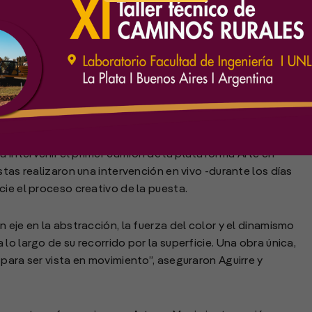
 Lucas Aguirre y Federico Sánchez, dos artistas
intervenir el primer camión de la plataforma Arte en
stas realizaron una intervención en vivo -durante los días
cie el proceso creativo de la puesta.
 eje en la abstracción, la fuerza del color y el dinamismo
lo largo de su recorrido por la superficie. Una obra única,
para ser vista en movimiento”, aseguraron Aguirre y