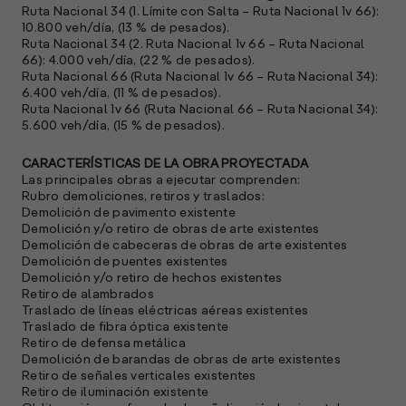
Ruta Nacional 34 (1. Límite con Salta – Ruta Nacional 1v 66):
10.800 veh/día, (13 % de pesados).
Ruta Nacional 34 (2. Ruta Nacional 1v 66 – Ruta Nacional
66): 4.000 veh/día, (22 % de pesados).
Ruta Nacional 66 (Ruta Nacional 1v 66 – Ruta Nacional 34):
6.400 veh/día, (11 % de pesados).
Ruta Nacional 1v 66 (Ruta Nacional 66 – Ruta Nacional 34):
5.600 veh/día, (15 % de pesados).
A
c
s
CARACTERÍSTICAS DE LA OBRA PROYECTADA
a
Las principales obras a ejecutar comprenden:
Rubro demoliciones, retiros y traslados:
Demolición de pavimento existente
e
Demolición y/o retiro de obras de arte existentes
f
Demolición de cabeceras de obras de arte existentes
p
Demolición de puentes existentes
e
Demolición y/o retiro de hechos existentes
D
Retiro de alambrados
Traslado de líneas eléctricas aéreas existentes
l
Traslado de fibra óptica existente
M
Retiro de defensa metálica
e
Demolición de barandas de obras de arte existentes
p
Retiro de señales verticales existentes
Retiro de iluminación existente
l