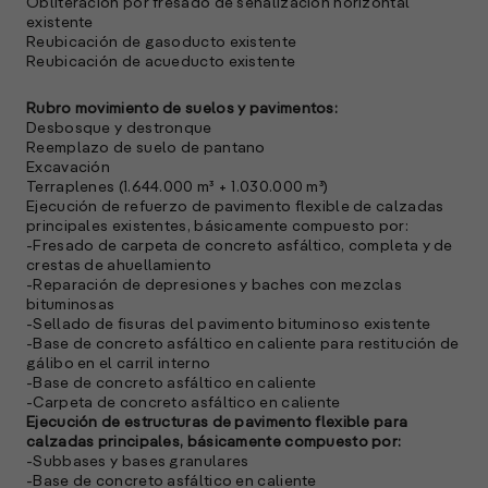
Obliteración por fresado de señalización horizontal
existente
A
Reubicación de gasoducto existente
Reubicación de acueducto existente
E
M
Rubro movimiento de suelos y pavimentos:
(
Desbosque y destronque
R
Reemplazo de suelo de pantano
C
Excavación
Terraplenes (1.644.000 m³ + 1.030.000 m³)
e
Ejecución de refuerzo de pavimento flexible de calzadas
s
principales existentes, básicamente compuesto por:
-Fresado de carpeta de concreto asfáltico, completa y de
crestas de ahuellamiento
-Reparación de depresiones y baches con mezclas
S
bituminosas
-Sellado de fisuras del pavimento bituminoso existente
l
-Base de concreto asfáltico en caliente para restitución de
»
gálibo en el carril interno
-Base de concreto asfáltico en caliente
-Carpeta de concreto asfáltico en caliente
Ejecución de estructuras de pavimento flexible para
calzadas principales, básicamente compuesto por:
-Subbases y bases granulares
-Base de concreto asfáltico en caliente