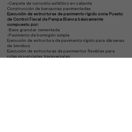
-Carpeta de concreto asfáltico en caliente
Construcción de banquinas pavimentadas
Ejecución de estructuras de pavimento rígido zona Puesto
de Control Fiscal de Pampa Blanca básicamente
compuesto por:
-Base granular cementada
-Pavimento de hormigón simple
Ejecución de estructura de pavimento rígido para dársenas
de ómnibus
Ejecución de estructuras de pavimentos flexibles para
rutas provinciales transversales
Ejecución de estructuras de pavimentos para colectoras,
básicamente compuesto por:
-Enripiados o carpeta de concreto asfáltico en caliente
Rubro obras varias:
Construcción de alcantarillas transversales y laterales (199
+ 140)
Construcción de cordones de hormigón
Construcción de cordón para protección de borde del
pavimento
Construcción de alambrados y colocación de tranqueras
de madera
Colocación de baranda metálica de defensa