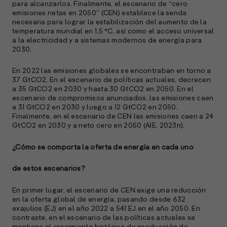
para alcanzarlos. Finalmente, el escenario de “cero
emisiones netas en 2050” (CEN) establece la senda
A
necesaria para lograr la estabilización del aumento de la
c
temperatura mundial en 1,5 °C, así como el acceso universal
s
a la electricidad y a sistemas modernos de energía para
a
2030.
e
En 2022 las emisiones globales se encontraban en torno a
f
37 GtCO2. En el escenario de políticas actuales, decrecen
p
a 35 GtCO2 en 2030 y hasta 30 GtCO2 en 2050. En el
e
escenario de compromisos anunciados, las emisiones caen
D
a 31 GtCO2 en 2030 y luego a 12 GtCO2 en 2050.
Finalmente, en el escenario de CEN las emisiones caen a 24
l
GtCO2 en 2030 y a neto cero en 2050 (AIE, 2023n).
M
e
¿Cómo se comporta la oferta de energía en cada uno
p
l
de estos escenarios?
A
En primer lugar, el escenario de CEN exige una reducción
en la oferta global de energía, pasando desde 632
E
exajulios (EJ) en el año 2022 a 541 EJ en el año 2050. En
M
contraste, en el escenario de las políticas actuales se
(
mantiene el crecimiento histórico de producción de