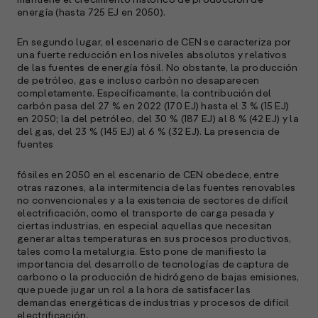
R
energía (hasta 725 EJ en 2050).
C
En segundo lugar, el escenario de CEN se caracteriza por
e
una fuerte reducción en los niveles absolutos y relativos
s
de las fuentes de energía fósil. No obstante, la producción
de petróleo, gas e incluso carbón no desaparecen
completamente. Específicamente, la contribución del
carbón pasa del 27 % en 2022 (170 EJ) hasta el 3 % (15 EJ)
S
en 2050; la del petróleo, del 30 % (187 EJ) al 8 % (42 EJ) y la
del gas, del 23 % (145 EJ) al 6 % (32 EJ). La presencia de
l
fuentes
»
fósiles en 2050 en el escenario de CEN obedece, entre
otras razones, a la intermitencia de las fuentes renovables
no convencionales y a la existencia de sectores de difícil
electrificación, como el transporte de carga pesada y
ciertas industrias, en especial aquellas que necesitan
generar altas temperaturas en sus procesos productivos,
tales como la metalurgia. Esto pone de manifiesto la
importancia del desarrollo de tecnologías de captura de
carbono o la producción de hidrógeno de bajas emisiones,
que puede jugar un rol a la hora de satisfacer las
demandas energéticas de industrias y procesos de difícil
electrificación.