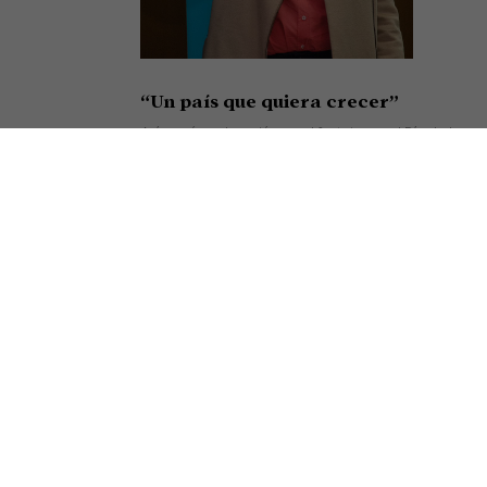
“Un país que quiera crecer”
Así cerró su alocución en el festejo por el Día de la
Minería el presidente de la Cámara Argentina de
Empresarios Mineros (CAEM), Roberto Cacciola,
resumiendo el sentir de una
Seguir leyendo »