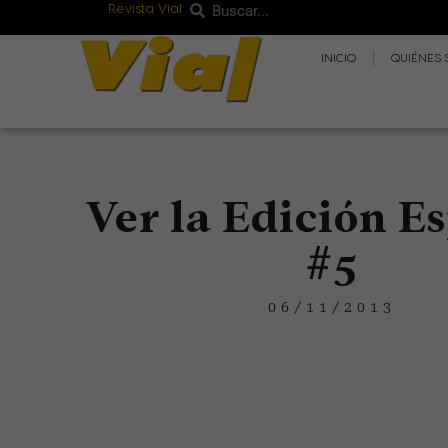
Revista Vial
Buscar
Ir
Buscar
al
INICIO
QUIÉNES
contenido
Ver la Edición E
#5
06/11/2013