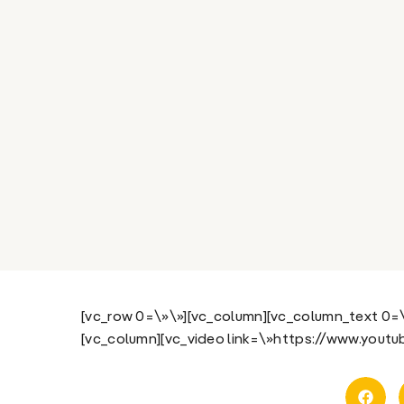
[vc_row 0=\»\»][vc_column][vc_column_text 0=\
[vc_column][vc_video link=\»https://www.yout