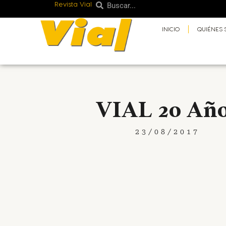
Revista Vial
Buscar
Ir
Buscar
al
INICIO
QUIÉNES
contenido
VIAL 20 Añ
23/08/2017