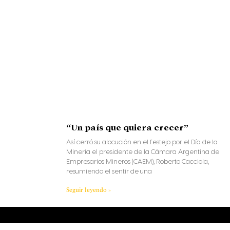
“Un país que quiera crecer”
Así cerró su alocución en el festejo por el Día de la
Minería el presidente de la Cámara Argentina de
Empresarios Mineros (CAEM), Roberto Cacciola,
resumiendo el sentir de una
Seguir leyendo »