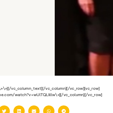
»\»][/vc_column_text][/vc_column][/vc_row][vc_row]
ube.com/watch?v=wUlTQLIillw\»][/vc_column][/vc_row]