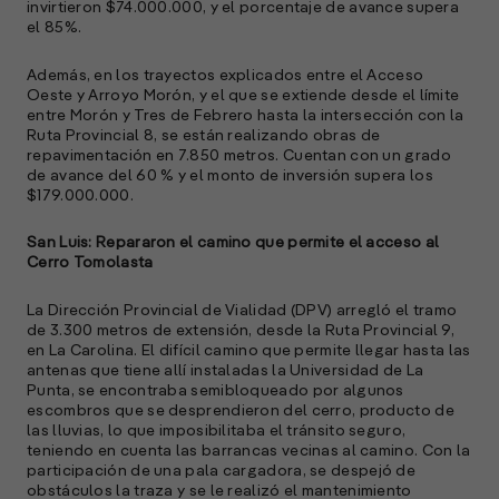
invirtieron $74.000.000, y el porcentaje de avance supera
el 85%.
A
Además, en los trayectos explicados entre el Acceso
c
Oeste y Arroyo Morón, y el que se extiende desde el límite
s
entre Morón y Tres de Febrero hasta la intersección con la
a
Ruta Provincial 8, se están realizando obras de
repavimentación en 7.850 metros. Cuentan con un grado
de avance del 60 % y el monto de inversión supera los
e
$179.000.000.
f
p
e
San Luis: Repararon el camino que permite el acceso al
D
Cerro Tomolasta
l
La Dirección Provincial de Vialidad (DPV) arregló el tramo
M
de 3.300 metros de extensión, desde la Ruta Provincial 9,
e
en La Carolina. El difícil camino que permite llegar hasta las
p
antenas que tiene allí instaladas la Universidad de La
Punta, se encontraba semibloqueado por algunos
l
escombros que se desprendieron del cerro, producto de
las lluvias, lo que imposibilitaba el tránsito seguro,
teniendo en cuenta las barrancas vecinas al camino. Con la
A
participación de una pala cargadora, se despejó de
obstáculos la traza y se le realizó el mantenimiento
E