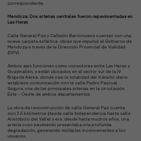
correspondiente.
M
(
R
Mendoza: Dos arterias centrales fueron repavimentadas en
Las Heras
C
e
Calle General Paz y Callejón Barrionuevo cuentan con una
s
nueva carpeta asfáltica, obras que impulsó el Gobierno de
Mendoza a través de la Dirección Provincial de Vialidad
(DPV).
S
Ambos ejes funcionan como conectores entre Las Heras y
l
Guaymallén, y están ubicados en el sector sur de la IV
Brigada Aérea, donde casi la totalidad del tránsito diario
»
establece comunicación con la calle Pedro Pascual
Segura, una de las principales arterias en la circulación
Este – Oeste de ambos departamentos.
La obra de reconstrucción de calle General Paz cuenta
con 3,5 kilómetros (desde calle Independencia hasta calle
Aristóbulo del Valle) y era, desde hacía muchos años, una
arteria cuyo pavimento presentaba una profunda
degradación, generando múltiples inconvenientes a los
usuarios.