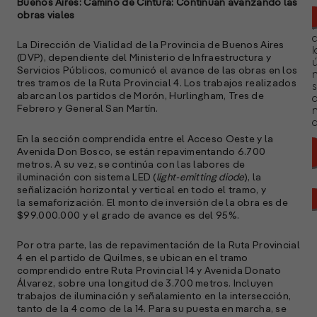
Buenos Aires: Camino de Cintura: Continúan avanzando las
obras viales
La Dirección de Vialidad de la Provincia de Buenos Aires
l
(DVP), dependiente del Ministerio de Infraestructura y
ú
Servicios Públicos, comunicó el avance de las obras en los
n
tres tramos de la Ruta Provincial 4. Los trabajos realizados
s
abarcan los partidos de Morón, Hurlingham, Tres de
Febrero y General San Martín.
a
En la sección comprendida entre el Acceso Oeste y la
Avenida Don Bosco, se están repavimentando 6.700
metros. A su vez, se continúa con las labores de
iluminación con sistema LED (
light-emitting diode
), la
señalización horizontal y vertical en todo el tramo, y
la semaforización. El monto de inversión de la obra es de
$99.000.000 y el grado de avance es del 95%.
Por otra parte, las de repavimentación de la Ruta Provincial
4 en el partido de Quilmes, se ubican en el tramo
comprendido entre Ruta Provincial 14 y Avenida Donato
Álvarez, sobre una longitud de 3.700 metros. Incluyen
trabajos de iluminación y señalamiento en la intersección,
tanto de la 4 como de la 14. Para su puesta en marcha, se