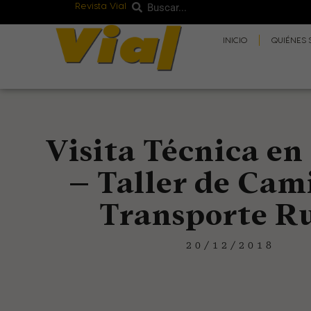
Revista Vial
Buscar
Ir
Buscar
al
INICIO
QUIÉNES
contenido
Visita Técnica en
– Taller de Cam
Transporte R
20/12/2018