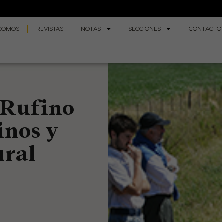
 SOMOS
REVISTAS
NOTAS
SECCIONES
CONTACTO
 Rufino
inos y
ural