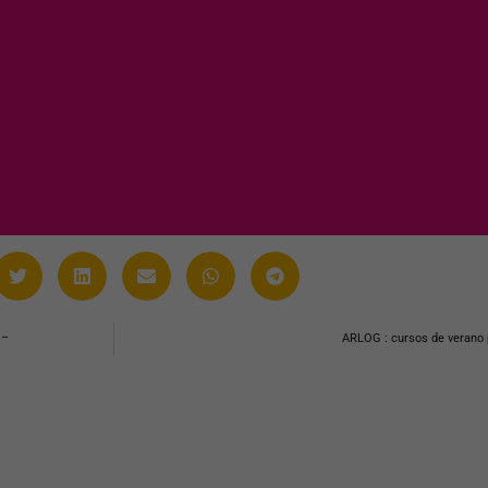
youtu.be/EGALFxCdNqE\»][/vc_column][/vc_row]
 –
ARLOG : cursos de verano 