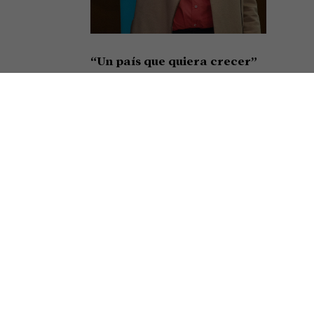
“Un país que quiera crecer”
Así cerró su alocución en el festejo por el Día de la
Minería el presidente de la Cámara Argentina de
Empresarios Mineros (CAEM), Roberto Cacciola,
resumiendo el sentir de una
Seguir leyendo »