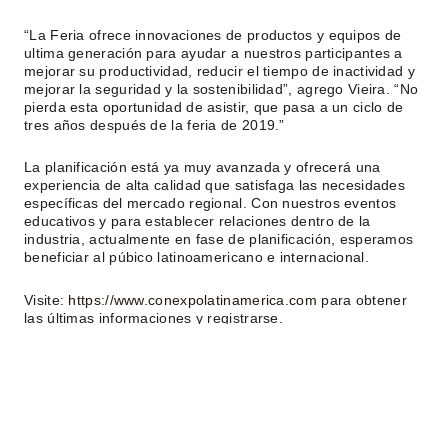
“La Feria ofrece innovaciones de productos y equipos de
ultima generación para ayudar a nuestros participantes a
mejorar su productividad, reducir el tiempo de inactividad y
mejorar la seguridad y la sostenibilidad”, agrego Vieira. “No
pierda esta oportunidad de asistir, que pasa a un ciclo de
tres años después de la feria de 2019.”
La planificación está ya muy avanzada y ofrecerá una
experiencia de alta calidad que satisfaga las necesidades
específicas del mercado regional. Con nuestros eventos
educativos y para establecer relaciones dentro de la
industria, actualmente en fase de planificación, esperamos
beneficiar al púbico latinoamericano e internacional.
Visite:
https://www.conexpolatinamerica.com
para obtener
las últimas informaciones y registrarse.
Ant
Sig
Seminario de Túneles Herrenknecht
4° Taller Zonal de Caminos y Transporte Rural