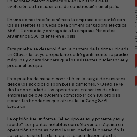
un acontecimiento destacable en la historia de la
evolución de la maquinaria de construcción en el país.
l
En una demostración dinámica la empresa compartió con
ú
los asistentes la prueba de la primera cargadora eléctrica
n
856H-E arribada y entregada a la empresa Minerales
s
Argentinos S.A., cliente en el país.
a
Esta prueba se desarrolló en la cantera de la firma ubicada
en Olavarría, cuyo propietario cedió gentilmente su predio,
máquina y operador para que los asistentes pudieran ver y
probar el equipo.
Esta prueba de manejo consistió en la carga de camiones
desde los acopios disponibles a camiones, y luego se le
dio la posibilidad a los operadores presentes de otras
empresas de que pudieran comprobar con sus propias
manos las bondades que ofrece la LiuGong 856H
Eléctrica.
La opinión fue uniforme: “el equipo es muy potente y muy
rápido”. Los puntos notables con sólo ver la máquina en
operación son tales como la suavidad en la operación, la
ausencia casi total de ruido, el torque disponible del