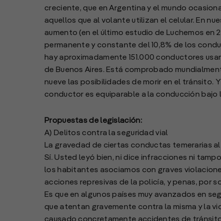
creciente, que en Argentina y el mundo ocasiona
aquellos que al volante utilizan el celular. En 
aumento (en el último estudio de Luchemos en 20
permanente y constante del 10,8% de los conducto
hay aproximadamente 151.000 conductores usan
de Buenos Aires. Está comprobado mundialmente
nueve las posibilidades de morir en el tránsito.
conductor es equiparable a la conducción bajo l
Propuestas de legislación:
A) Delitos contra la seguridad vial
La gravedad de ciertas conductas temerarias al 
Sí. Usted leyó bien, ni dice infracciones ni tam
los habitantes asociamos con graves violacione
acciones represivas de la policía, y penas, por so
Es que en algunos países muy avanzados en segu
que atentan gravemente contra la misma y la vid
causado concretamente accidentes de tránsito 