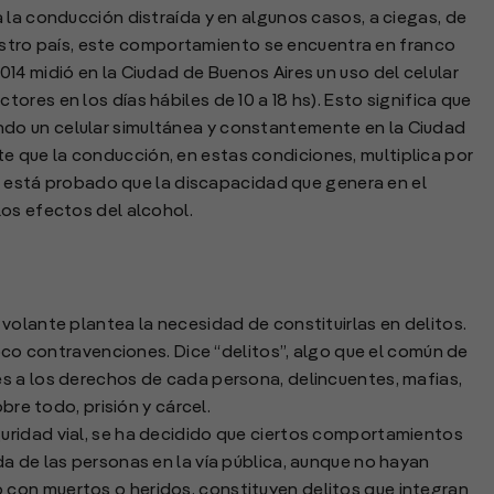
 la conducción distraída y en algunos casos, a ciegas, de
nuestro país, este comportamiento se encuentra en franco
14 midió en la Ciudad de Buenos Aires un uso del celular
res en los días hábiles de 10 a 18 hs). Esto significa que
do un celular simultánea y constantemente en la Ciudad
 que la conducción, en estas condiciones, multiplica por
 Y está probado que la discapacidad que genera en el
os efectos del alcohol.
volante plantea la necesidad de constituirlas en delitos.
poco contravenciones. Dice “delitos”, algo que el común de
s a los derechos de cada persona, delincuentes, mafias,
bre todo, prisión y cárcel.
ridad vial, se ha decidido que ciertos comportamientos
a de las personas en la vía pública, aunque no hayan
con muertos o heridos, constituyen delitos que integran