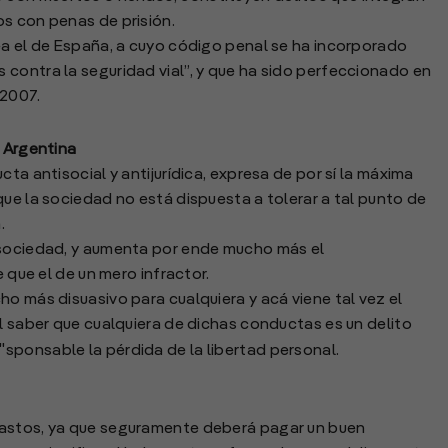
s con penas de prisión.
ea el de España, a cuyo código penal se ha incorporado
contra la seguridad vial”, y que ha sido perfeccionado en
 2007.
n Argentina
ta antisocial y antijurídica, expresa de por sí la máxima
que la sociedad no está dispuesta a tolerar a tal punto de
.
 sociedad, y aumenta por ende mucho más el
e que el de un mero infractor.
o más disuasivo para cualquiera y acá viene tal vez el
el saber que cualquiera de dichas conductas es un delito
sponsable la pérdida de la libertad personal.
gastos, ya que seguramente deberá pagar un buen