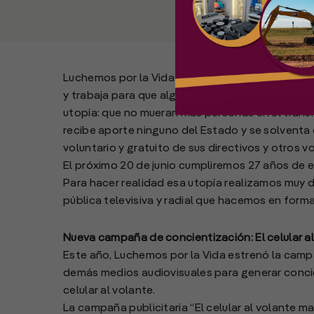
Luchemos por la Vida es una organización no gub
y trabaja para que algún día no muy lejano pod
utopía: que no mueran más personas en el tráns
recibe aporte ninguno del Estado y se solventa
voluntario y gratuito de sus directivos y otros vo
El próximo 20 de junio cumpliremos 27 años de 
Para hacer realidad esa utopía realizamos muy 
pública televisiva y radial que hacemos en for
Nueva campaña de concientización: El celular a
Este año, Luchemos por la Vida estrenó la campañ
demás medios audiovisuales para generar concie
celular al volante.
La campaña publicitaria “El celular al volante mat