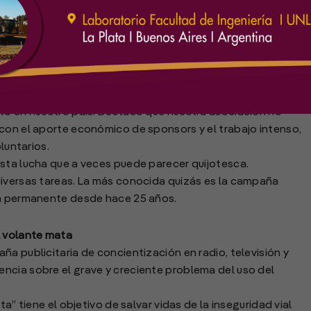
ernamental sin fines de lucro que nació, existe, investiga
amos alcanzar lo que hoy puede parecer para muchos una
ito en nuestro país. Destaco que nuestra asociación no
 con el aporte económico de sponsors y el trabajo intenso,
luntarios.
esta lucha que a veces puede parecer quijotesca.
diversas tareas. La más conocida quizás es la campaña
ma permanente desde hace 25 años.
l volante mata
a publicitaria de concientización en radio, televisión y
ncia sobre el grave y creciente problema del uso del
a” tiene el objetivo de salvar vidas de la inseguridad vial