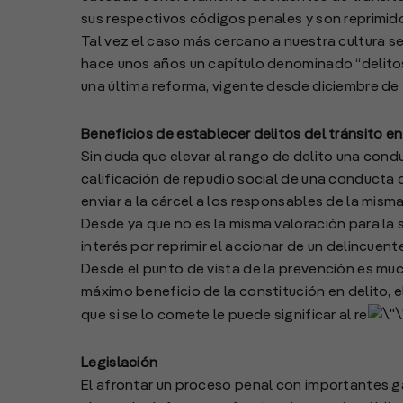
sus respectivos códigos penales y son reprimido
Tal vez el caso más cercano a nuestra cultura s
hace unos años un capítulo denominado “delitos 
una última reforma, vigente desde diciembre de
Beneficios de establecer delitos del tránsito e
Sin duda que elevar al rango de delito una conduc
calificación de repudio social de una conducta 
enviar a la cárcel a los responsables de la misma
Desde ya que no es la misma valoración para la
interés por reprimir el accionar de un delincuent
Desde el punto de vista de la prevención es much
máximo beneficio de la constitución en delito, 
que si se lo comete le puede significar al re
Legislación
El afrontar un proceso penal con importantes 