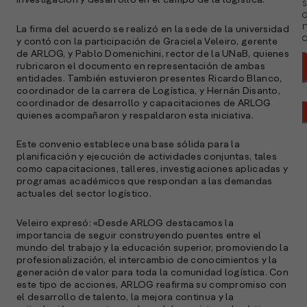
investigación y desarrollo en el campo de la logística.
s
La firma del acuerdo se realizó en la sede de la universidad
a
y contó con la participación de Graciela Veleiro, gerente
de ARLOG, y Pablo Domenichini, rector de la UNaB, quienes
rubricaron el documento en representación de ambas
entidades. También estuvieron presentes Ricardo Blanco,
coordinador de la carrera de Logística, y Hernán Disanto,
coordinador de desarrollo y capacitaciones de ARLOG
quienes acompañaron y respaldaron esta iniciativa.
Este convenio establece una base sólida para la
planificación y ejecución de actividades conjuntas, tales
como capacitaciones, talleres, investigaciones aplicadas y
programas académicos que respondan a las demandas
actuales del sector logístico.
Veleiro expresó: «Desde ARLOG destacamos la
importancia de seguir construyendo puentes entre el
mundo del trabajo y la educación superior, promoviendo la
profesionalización, el intercambio de conocimientos y la
A
generación de valor para toda la comunidad logística. Con
c
este tipo de acciones, ARLOG reafirma su compromiso con
s
el desarrollo de talento, la mejora continua y la