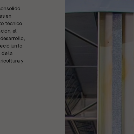
consolidó
es en
to técnico
ción, el
 desarrollo,
eció junto
 de la
gricultura y