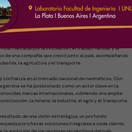
ó como una de las empresas referentes en importación,
ina. Marcada por la innovación, el trabajo familiar y la
mino de una compañía que creció junto al país, acompañando
ndustria, la agricultura y el transporte.
ez y confianza en el mercado nacional de neumáticos. Con
argentina se ha posicionado como un actor clave en la
conocidas marcas internacionales, cubriendo una amplia
strucción, la minería, la industria, el agro y el transporte.
 resultado de una visión estratégica, un profundo
queda por ofrecer soluciones integrales a cada cliente.
r la evolución de los sectores productivos del país,