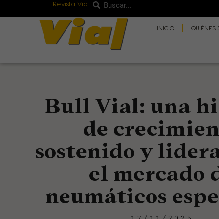
Revista Vial
Buscar
Ir
Buscar
al
INICIO
QUIÉNES
contenido
Bull Vial: una hi
de crecimien
sostenido y lider
el mercado 
neumáticos espe
17/11/2025