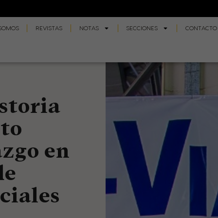
 SOMOS
REVISTAS
NOTAS
SECCIONES
CONTACTO
storia
to
azgo en
de
ciales