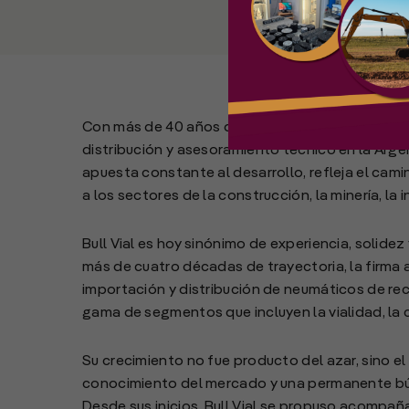
Con más de 40 años de trayectoria, se consolid
distribución y asesoramiento técnico en la Argent
apuesta constante al desarrollo, refleja el ca
a los sectores de la construcción, la minería, la i
Bull Vial es hoy sinónimo de experiencia, solid
más de cuatro décadas de trayectoria, la firma 
importación y distribución de neumáticos de re
gama de segmentos que incluyen la vialidad, la con
Su crecimiento no fue producto del azar, sino el
conocimiento del mercado y una permanente bús
Desde sus inicios, Bull Vial se propuso acompaña