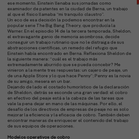
ese momento, Einstein llenaba sus jornadas como
examinador de patentes en la ciudad de Berna, un trabajo
al que el físico llamaba “mi tranquilo claustro”.
Un eco de esa decisión la podemos encontrar en la
popular serie The Big Bang Theory, que producía la
Warner. En el episodio 14 de la tercera temporada, Sheldon,
el extravagante genio de memoria asombrosa, decide
conseguir un trabajo rutinario que no le distraiga de sus
abstracciones científicas, un remedo del refugio que
Einstein había encontrado en Berna. Reflexiona Sheldon de
la siguiente manera: “cuál es el trabajo más
extremadamente aburrido que se pueda concebir? Me
vinieron a la mente tres respuestas: un cajero de peaje, un
A
de una Apple Store y lo que hace Penny”; Penny es la novia
c
de su amigo, mesera en un bar.
s
Dejando de lado el costado humorístico de la declaración
a
de Sheldon, detrás se esconde una gran verdad: el cobro
en efectivo del peaje está a la cabeza de las tareas que
e
vale la pena dejar en mano de las máquinas. Por ello, el
f
desafío de los directivos de empresas de peaje no es solo
p
mejorar la eficiencia y la eficacia de cobro. También deben
e
encontrar maneras de enriquecer el contenido del trabajo
D
de sus equipos de operaciones.
l
Modelos operativos de cobro