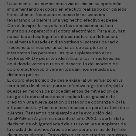
M
Usualmente, las concesiones viales inician su operación
e
implementando el cobro en efectivo realizado por cajeros.
p
Estos últimos franquean el paso de los usuarios
levantando la barrera una vez hecho efectivo el peaje.
Con el tiempo, la mayoría de las concesionarias han
l
migrado su operación al cobro electrónico. Para ello, han
necesitado desplegar la infraestructura de detección,
A
usualmente basada en dispositivos y lectores de radio
frecuencia, e incorporar cámaras que capturan e
E
interpretan las patentes, las que suplementan a los
M
lectores RFID y permiten identificar a los infractores. Es
(
aquí donde vemos que en el desarrollo del modelo de
R
cobro electrónico divergen los caminos seguidos por
C
distintos países.
El cobro electrónico de peaje exige (a) un esfuerzo en la
e
captación de clientes para su efectiva registración, (b) la
s
puesta en marcha de procedimientos de mitigación de
riesgo: el cobro electrónico implica la asignación de
crédito y una nueva gestión posterior de cobranza y (c) la
infraestructura y los recursos necesarios para la atención a
S
clientes. Pensemos por ejemplo en la evolución del
TelePASE en Argentina durante el año 2020: a partir de la
l
decisión de obligatoriedad de su uso en las autopistas de
»
la ciudad de Buenos Aires, se incorporaron más de 1 millón
de nuevos clientes. Estos deben ser registrados, requieren