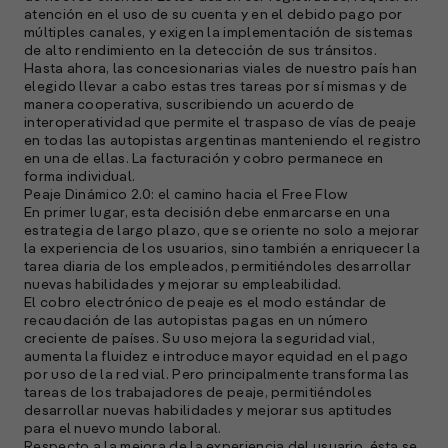
atención en el uso de su cuenta y en el debido pago por
múltiples canales, y exigen la implementación de sistemas
de alto rendimiento en la detección de sus tránsitos.
Hasta ahora, las concesionarias viales de nuestro país han
elegido llevar a cabo estas tres tareas por sí mismas y de
manera cooperativa, suscribiendo un acuerdo de
interoperatividad que permite el traspaso de vías de peaje
en todas las autopistas argentinas manteniendo el registro
en una de ellas. La facturación y cobro permanece en
forma individual.
Peaje Dinámico 2.0: el camino hacia el Free Flow
En primer lugar, esta decisión debe enmarcarse en una
estrategia de largo plazo, que se oriente no solo a mejorar
la experiencia de los usuarios, sino también a enriquecer la
tarea diaria de los empleados, permitiéndoles desarrollar
nuevas habilidades y mejorar su empleabilidad.
El cobro electrónico de peaje es el modo estándar de
recaudación de las autopistas pagas en un número
creciente de países. Su uso mejora la seguridad vial,
aumenta la fluidez e introduce mayor equidad en el pago
por uso de la red vial. Pero principalmente transforma las
tareas de los trabajadores de peaje, permitiéndoles
desarrollar nuevas habilidades y mejorar sus aptitudes
para el nuevo mundo laboral.
Respecto a la mejora de la experiencia del usuario, ésta se