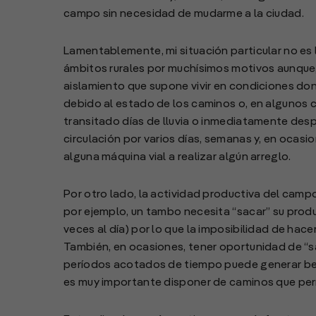
campo sin necesidad de mudarme a la ciudad.
Lamentablemente, mi situación particular no es 
ámbitos rurales por muchísimos motivos aunque, 
aislamiento que supone vivir en condiciones dond
debido al estado de los caminos o, en algunos 
transitado días de lluvia o inmediatamente despu
circulación por varios días, semanas y, en ocas
alguna máquina vial a realizar algún arreglo.
Por otro lado, la actividad productiva del cam
por ejemplo, un tambo necesita “sacar” su prod
veces al día) por lo que la imposibilidad de hac
También, en ocasiones, tener oportunidad de “s
períodos acotados de tiempo puede generar ben
es muy importante disponer de caminos que per