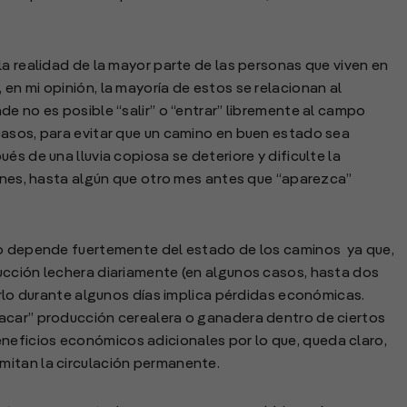
la realidad de la mayor parte de las personas que viven en
en mi opinión, la mayoría de estos se relacionan al
e no es posible “salir” o “entrar” libremente al campo
casos, para evitar que un camino en buen estado sea
és de una lluvia copiosa se deteriore y dificulte la
iones, hasta algún que otro mes antes que “aparezca”
po depende fuertemente del estado de los caminos ya que,
ucción lechera diariamente (en algunos casos, hasta dos
erlo durante algunos días implica pérdidas económicas.
acar” producción cerealera o ganadera dentro de ciertos
eficios económicos adicionales por lo que, queda claro,
mitan la circulación permanente.