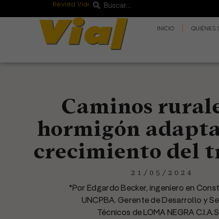
Revista Vial
Buscar
Ir
Buscar
al
INICIO
QUIÉNES
contenido
Caminos rurale
hormigón adapta
crecimiento del t
21/05/2024
*Por Edgardo Becker, ingeniero en Cons
UNCPBA. Gerente de Desarrollo y Se
Técnicos de LOMA NEGRA C.I.A.S