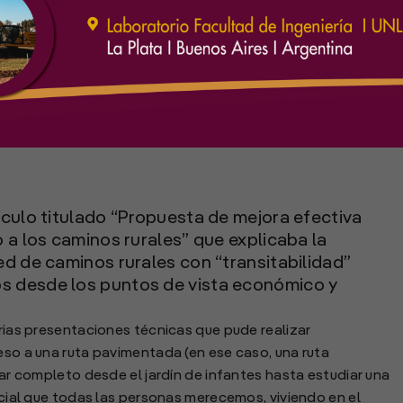
s UNCPBA. Gerente de Desarrollo y Servicios Técnicos de
ículo titulado “Propuesta de mejora efectiva
 a los caminos rurales” que explicaba la
ed de caminos rurales con “transitabilidad”
s desde los puntos de vista económico y
arias presentaciones técnicas que pude realizar
ceso a una ruta pavimentada (en ese caso, una ruta
olar completo desde el jardín de infantes hasta estudiar una
social que todas las personas merecemos, viviendo en el