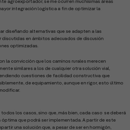
nte agroexportador, se me ocurren muchísimas áreas
mayor integración logística a fin de optimizar la
ar diseñando alternativas que se adapten a las
r discutidas en ámbitos adecuados de discusión
iones optimizadas.
on la convicción que los caminos rurales merecen
ente similares a los de cualquier otra solución vial,
tendiendo cuestiones de facilidad constructiva que
osiblemente, de equipamiento, aunque en rigor, esto último
modificar.
 todos los casos, sino que, más bien, cada caso se deberá
ón óptima que podrá ser implementada. A partir de este
artir una solución que, a pesar de ser en hormigón,