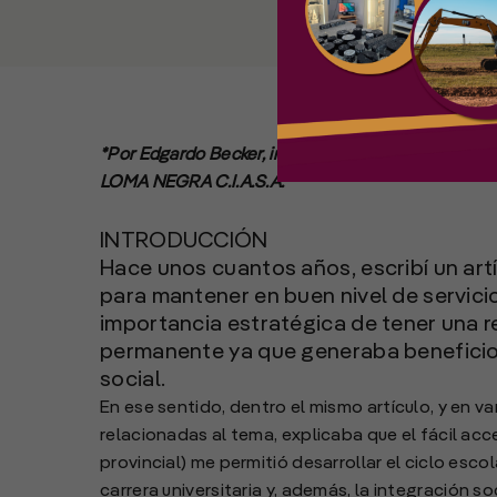
*Por Edgardo Becker, ingeniero en Construccione
LOMA NEGRA C.I.A.S.A.
INTRODUCCIÓN
Hace unos cuantos años, escribí un art
para mantener en buen nivel de servicio
importancia estratégica de tener una r
permanente ya que generaba beneficio
social.
En ese sentido, dentro el mismo artículo, y en v
relacionadas al tema, explicaba que el fácil ac
provincial) me permitió desarrollar el ciclo esc
carrera universitaria y, además, la integración 