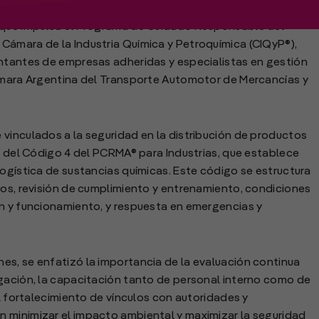
a que impulsa el Programa de Cuidado Responsable del
Cámara de la Industria Química y Petroquímica (CIQyP®),
entantes de empresas adheridas y especialistas en gestión
Cámara Argentina del Transporte Automotor de Mercancías y
vinculados a la seguridad en la distribución de productos
ón del Código 4 del PCRMA® para Industrias, que establece
logística de sustancias químicas. Este código se estructura
gos, revisión de cumplimiento y entrenamiento, condiciones
ón y funcionamiento, y respuesta en emergencias y
es, se enfatizó la importancia de la evaluación continua
igación, la capacitación tanto de personal interno como de
el fortalecimiento de vínculos con autoridades y
 minimizar el impacto ambiental y maximizar la seguridad