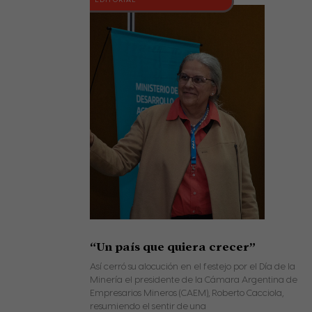
“Un país que quiera crecer”
Así cerró su alocución en el festejo por el Día de la
Minería el presidente de la Cámara Argentina de
Empresarios Mineros (CAEM), Roberto Cacciola,
resumiendo el sentir de una