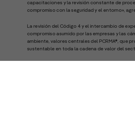
capacitaciones y la revisión constante de proc
compromiso con la seguridad y el entorno», agr
La revisión del Código 4 y el intercambio de exp
compromiso asumido por las empresas y las cáma
ambiente, valores centrales del PCRMA®, que 
sustentable en toda la cadena de valor del sect
El Programa de Cuidado Responsable del Medio
presente en más de 70 países. En Argentina, es 
la norma IRAM-ISO/IEC 17067:2015, esquema tipo
aplicación permite a las empresas de la industri
bajo principios de mejora continua en áreas cl
cuidado ambiental y gestión de riesgos.