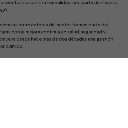
edimientos no son una formalidad, son parte de nuestro
egó.
eriencias entre actores del sector forman parte del
ras con la mejora continua en salud, seguridad y
promueve desde hace más de dos décadas una gestión
or químico.
 Ambiente® fue creado en Canadá en 1984 y hoy está
administrado por la CIQyP® y cuenta con acreditación bajo
 6, del Organismo Argentino de Acreditación (OAA). Su
a química y petroquímica, junto a su cadena de valor, operar
ave como salud ocupacional, seguridad de procesos,