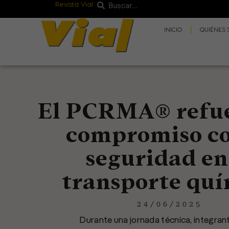
Revista Vial
Buscar
Ir
Buscar
al
INICIO
QUIÉNES
contenido
El PCRMA® refue
compromiso co
seguridad en
transporte qu
24/06/2025
Durante una jornada técnica, integrant