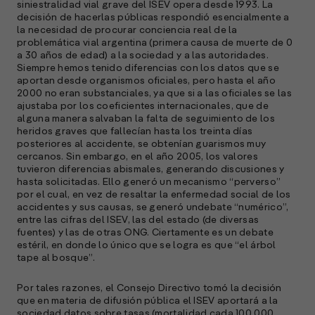
siniestralidad vial grave del ISEV opera desde 1993. La
decisión de hacerlas públicas respondió esencialmente a
la necesidad de procurar conciencia real de la
problemática vial argentina (primera causa de muerte de 0
A
a 30 años de edad) a la sociedad y a las autoridades.
c
Siempre hemos tenido diferencias con los datos que se
s
aportan desde organismos oficiales, pero hasta el año
a
2000 no eran substanciales, ya que si a las oficiales se las
ajustaba por los coeficientes internacionales, que de
e
alguna manera salvaban la falta de seguimiento de los
f
heridos graves que fallecían hasta los treinta días
p
posteriores al accidente, se obtenían guarismos muy
e
cercanos. Sin embargo, en el año 2005, los valores
D
tuvieron diferencias abismales, generando discusiones y
hasta solicitadas. Ello generó un mecanismo “perverso”
por el cual, en vez de resaltar la enfermedad social de los
l
accidentes y sus causas, se generó undebate “numérico”,
M
entre las cifras del ISEV, las del estado (de diversas
e
fuentes) y las de otras ONG. Ciertamente es un debate
p
estéril, en donde lo único que se logra es que “el árbol
tape al bosque”.
l
Por tales razones, el Consejo Directivo tomó la decisión
A
que en materia de difusión pública el ISEV aportará a la
sociedad datos sobre tasas (mortalidad cada 100.000
E